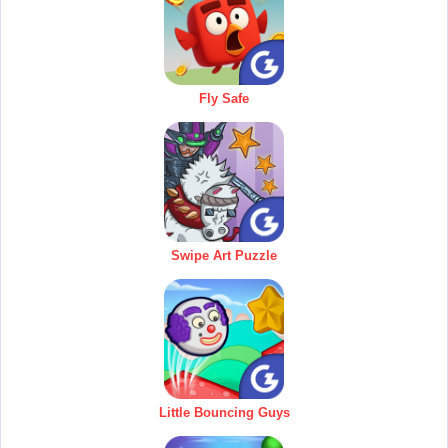
Fly Safe
Swipe Art Puzzle
Little Bouncing Guys