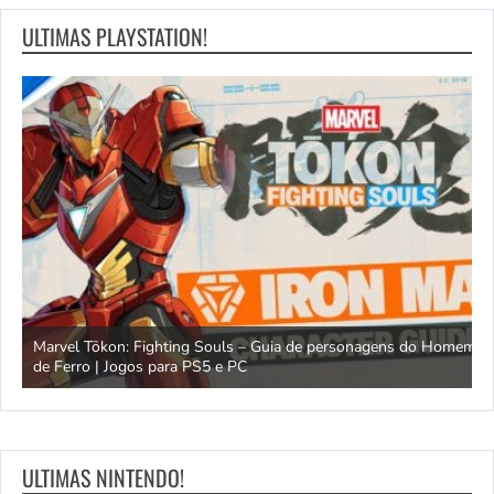
ULTIMAS PLAYSTATION!
Marvel Tōkon: Fighting Souls – Guia de personagens do Homem
C
de Ferro | Jogos para PS5 e PC
m
ULTIMAS NINTENDO!