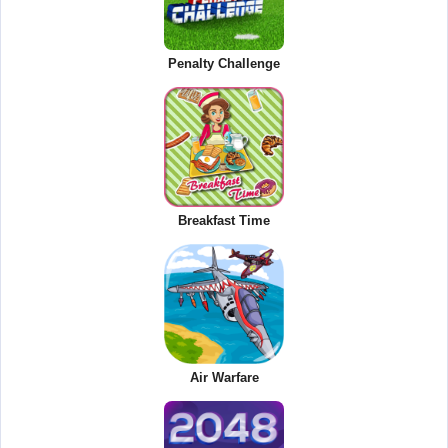
Penalty Challenge
Breakfast Time
Air Warfare