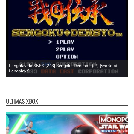
Longplay do SNES [243] Sengoku Denshou (JP) [World of
J
Longplays]
L
ULTIMAS XBOX!