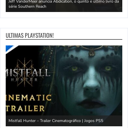
Jeff VanderMeer anuncia Abdication, o quinto e último livro da
C
série Southern Reach
c
ULTIMAS PLAYSTATION!
Mistfall Hunter – Trailer Cinematográfico | Jogos PS5
S