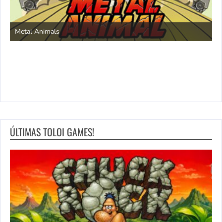
S
Metal Animals
ÚLTIMAS TOLOI GAMES!