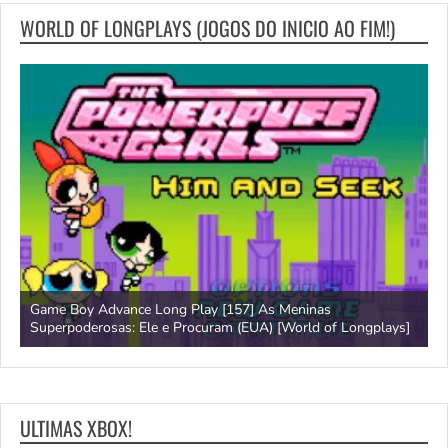
WORLD OF LONGPLAYS (JOGOS DO INICIO AO FIM!)
Game Boy Advance Long Play [157] As Meninas
A
Superpoderosas: Ele e Procuram (EUA) [World of Longplays]
L
ULTIMAS XBOX!