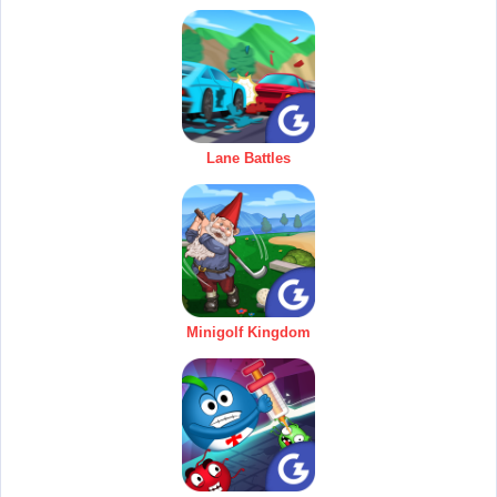
Lane Battles
Minigolf Kingdom