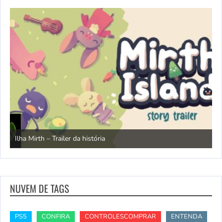
N
Ilha Mirth – Trailer da história
d
NUVEM DE TAGS
PS5
CONFIRA
CONTROLESCOMPRAR
ENTENDA