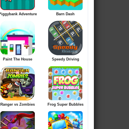
Piggybank Adventure
Barn Dash
Paint The House
Speedy Driving
Ranger vs Zombies
Frog Super Bubbles