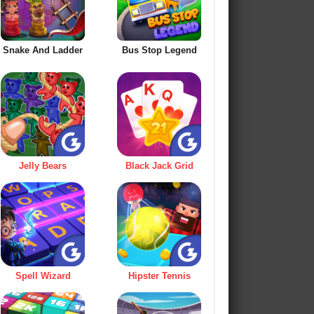
Snake And Ladder
Bus Stop Legend
Jelly Bears
Black Jack Grid
Spell Wizard
Hipster Tennis