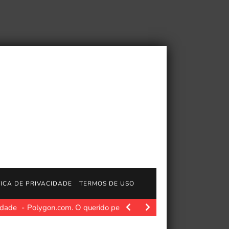
TICA DE PRIVACIDADE
TERMOS DE USO
idade
Polygon.com. O querido personagem dos X-Men, Jubilee, e