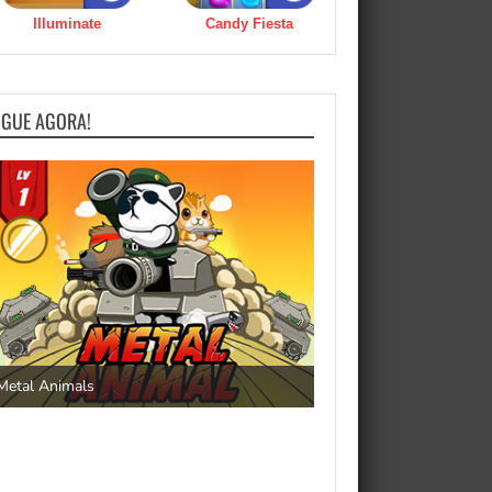
Illuminate
Candy Fiesta
OGUE AGORA!
Save the Princess
Metal Animals