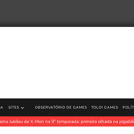
RA
SITES
OBSERVATÓRIO DE GAMES
TOLOI GAMES
POLÍ
ciona Jubileu de X-Men na 9ª temporada: primeira olhada na jogabil