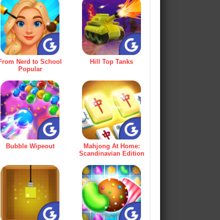
From Nerd to School
Hill Top Tanks
Popular
Bubble Wipeout
Mahjong At Home:
Scandinavian Edition