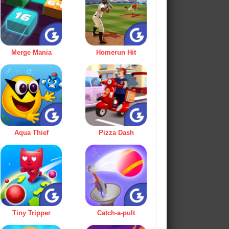
Merge Mania
Homerun Hit
Aqua Thief
Pizza Dash
Tiny Tripper
Catch-a-pult