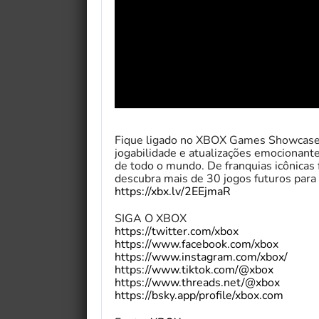
Fique ligado no XBOX Games Showcase 
jogabilidade e atualizações emocionant
de todo o mundo. De franquias icônicas 
descubra mais de 30 jogos futuros p
https://xbx.lv/2EEjmaR
SIGA O XBOX
https://twitter.com/xbox
https://www.facebook.com/xbox
https://www.instagram.com/xbox/
https://www.tiktok.com/@xbox
https://www.threads.net/@xbox
https://bsky.app/profile/xbox.com