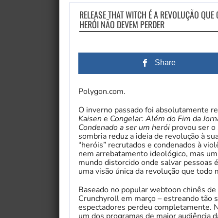
RELEASE THAT WITCH É A REVOLUÇÃO QUE 
HERÓI NÃO DEVEM PERDER
Share
Polygon.com.
O inverno passado foi absolutamente r
Kaisen
e
Congelar: Além do Fim da Jor
Condenado a ser um herói
provou ser o 
sombria reduz a ideia de revolução à s
“heróis” recrutados e condenados à vio
nem arrebatamento ideológico, mas um 
mundo distorcido onde salvar pessoas é
uma visão única da revolução que todo
Baseado no popular webtoon chinês de
Crunchyroll em março – estreando tão s
espectadores perdeu completamente. No
um dos programas de maior audiência 