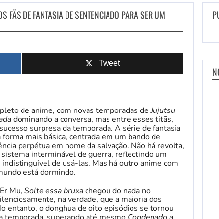
OS FÃS DE FANTASIA DE SENTENCIADO PARA SER UM
P
Tweet
N
epleto de anime, com novas temporadas de
Jujutsu
nada
dominando a conversa, mas entre esses titãs,
sucesso surpresa da temporada. A série de fantasia
ua forma mais básica, centrada em um bando de
lência perpétua em nome da salvação. Não há revolta,
sistema interminável de guerra, reflectindo um
 indistinguível de usá-las. Mas há outro anime com
 mundo está dormindo.
 Er Mu,
Solte essa bruxa
chegou do nada no
ilenciosamente, na verdade, que a maioria dos
 entanto, o donghua de oito episódios se tornou
da temporada, superando até mesmo
Condenado a