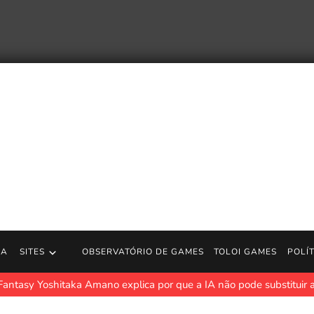
RA
SITES
OBSERVATÓRIO DE GAMES
TOLOI GAMES
POLÍ
 Fantasy Yoshitaka Amano explica por que a IA não pode substituir 