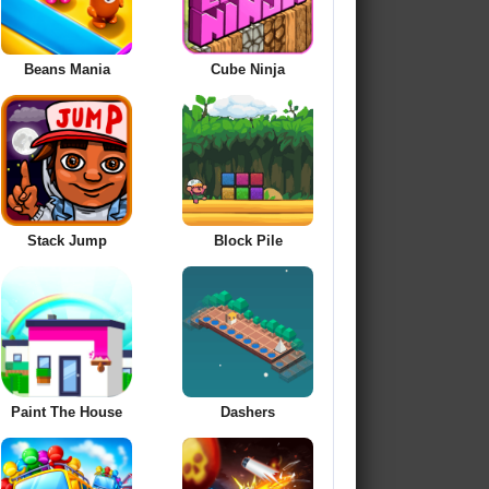
Beans Mania
Cube Ninja
Stack Jump
Block Pile
Paint The House
Dashers