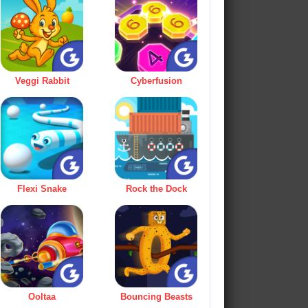
Veggi Rabbit
Cyberfusion
Flexi Snake
Rock the Dock
Ooltaa
Bouncing Beasts