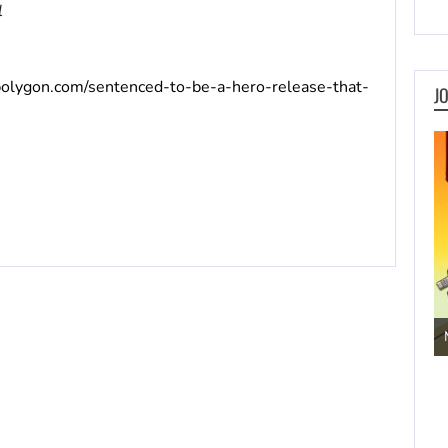
l
polygon.com/sentenced-to-be-a-hero-release-that-
J
Jogos de Aventura