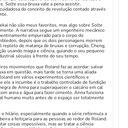
es
.
Solte essa bruxa
vale a pena assistir,
uidadosa do conceito de revolução contado através
nte.
sekai não são meus favoritos, mas algo sobre
Solte
mente. A narrativa segue um engenheiro mecânico
entinamente empurrado para o corpo do
imbledon, depois que os dois personagens morrem
epleto de matança de bruxas e corrupção, Cheng,
ção usando magia e ciência, guiando o seu pequeno
strial séculos à frente do seu tempo.
ros movimentos que Roland faz ao acordar: salvar
uxa em questão, mais tarde se torna uma aliada
Roland em vários experimentos científicos e
ue ele a incumbe é o trabalho controlado de fundição
 negra de Anna para superaquecer o calcário em cal
com areia e água para fazer cimento. Anna funciona
al humano muito antes de o espaço ser totalmente
 e hilário, especialmente quando a série reformula a
ra a feitiçaria para as pessoas ao redor de Roland.
ar coisas impossíveis, mas ao tratar a ciência