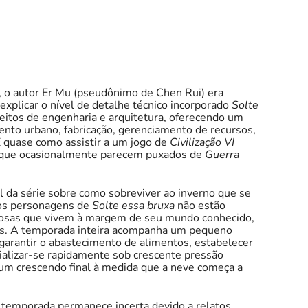
 o autor Er Mu (pseudônimo de Chen Rui) era
explicar o nível de detalhe técnico incorporado
Solte
ceitos de engenharia e arquitetura, oferecendo um
nto urbano, fabricação, gerenciamento de recursos,
. É quase como assistir a um jogo de
Civilização VI
 que ocasionalmente parecem puxados de
Guerra
l da série sobre como sobreviver ao inverno que se
os personagens de
Solte essa bruxa
não estão
vosas que vivem à margem de seu mundo conhecido,
eis. A temporada inteira acompanha um pequeno
 garantir o abastecimento de alimentos, estabelecer
trializar-se rapidamente sob crescente pressão
 um crescendo final à medida que a neve começa a
temporada permanece incerta devido a relatos