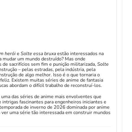
m herói
e
Solte essa bruxa
estão interessados ​​na
ra mudar um mundo destruído? Mas onde
 de sacrifícios sem fim e punição militarizada,
Solte
strução – pelas estradas, pela indústria, pela
strução de algo melhor. Isso é o que tornaria o
eliz. Existem muitas séries de anime de fantasia
cas abordam o difícil trabalho de reconstruí-los.
 uma das séries de anime mais envolventes que
e intrigas fascinantes para engenheiros iniciantes e
 temporada de inverno de 2026 dominada por anime
a ver uma série tão interessada em construir mundos