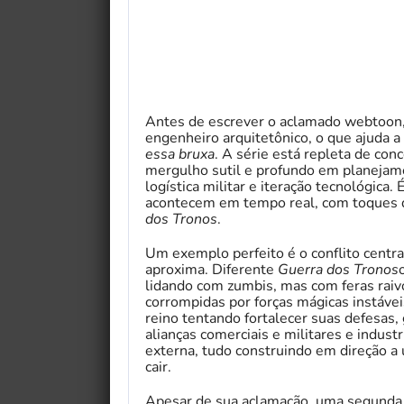
Antes de escrever o aclamado webtoon,
engenheiro arquitetônico, o que ajuda a 
essa bruxa
. A série está repleta de con
mergulho sutil e profundo em planejame
logística militar e iteração tecnológica
acontecem em tempo real, com toques
dos Tronos
.
Um exemplo perfeito é o conflito centra
aproxima. Diferente
Guerra dos Tronos
lidando com zumbis, mas com feras rai
corrompidas por forças mágicas instáv
reino tentando fortalecer suas defesas,
alianças comerciais e militares e indus
externa, tudo construindo em direção a
cair.
Apesar de sua aclamação, uma segunda 