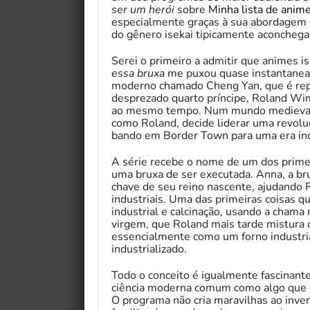
ser um herói
sobre
Minha lista de anim
especialmente graças à sua abordagem c
do gênero isekai tipicamente aconchega
Serei o primeiro a admitir que animes i
essa bruxa
me puxou quase instantanea
moderno chamado Cheng Yan, que é rep
desprezado quarto príncipe, Roland W
ao mesmo tempo. Num mundo medieval r
como Roland, decide liderar uma revolu
bando em Border Town para uma era indu
A série recebe o nome de um dos primei
uma bruxa de ser executada. Anna, a br
chave de seu reino nascente, ajudando 
industriais. Uma das primeiras coisas q
industrial e calcinação, usando a chama
virgem, que Roland mais tarde mistura 
essencialmente como um forno industri
industrializado.
Todo o conceito é igualmente fascinante
ciência moderna comum como algo que bei
O programa não cria maravilhas ao invent