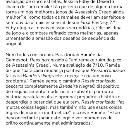
avaliação de cinco estrelas,
Jessica Filby de Dexerto
chama de “um remake tão perfeito que de alguma forma
torna um dos melhores jogos de Assassin's Creed ainda
melhor” e “como todos os remakes deveriam ser feitos e
sem dúvida o mais essencial desde
Final Fantasy 7
.”
Filby elogia as novas missões secundárias, Oficiais, final
de jogo e o combate refinado como melhorias, apenas
lamentando a omissão dos desafios de sequência do
original.
Nem todos concordam. Para
Jordan Ramée da
Gamespot
,
Ressincronizado
é “um remake ruim do pico
de Assassin's Creed”. Numa avaliação de 7/10, Ramée
diz que “para cada mudança positiva que
Ressincronizado
faz para
Bandeira Negra
ele tropeça e cria um novo
problema.” Ramée sente o caminho
Ressincronizado
descarta completamente
Bandeira Negra
O dispositivo
de enquadramento moderno e o substitui por outra
história paralela oculta e opcional prejudica a história e
desperdiça o potencial que ela tem.
Ressincronizado
“faz
muitas coisas legais, mas também não usa essas coisas
legais de maneira muito eficaz”, escreve Ramée. “É tão
desconcertante jogar este jogo e ver momentos de
brilho continuamente mal administrados.”