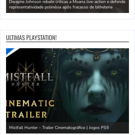
ra
Dwayne Johnson rebate críticas a Moana live-action e defende
C
representatividade polinésia após fracasso de bilheteria
a
ULTIMAS PLAYSTATION!
Mistfall Hunter – Trailer Cinematográfico | Jogos PS5
S