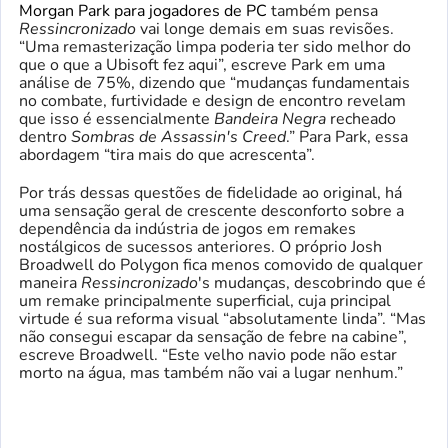
Morgan Park para jogadores de PC
também pensa
Ressincronizado
vai longe demais em suas revisões.
“Uma remasterização limpa poderia ter sido melhor do
que o que a Ubisoft fez aqui”, escreve Park em uma
análise de 75%, dizendo que “mudanças fundamentais
no combate, furtividade e design de encontro revelam
que isso é essencialmente
Bandeira Negra
recheado
dentro
Sombras de Assassin's Creed
.” Para Park, essa
abordagem “tira mais do que acrescenta”.
Por trás dessas questões de fidelidade ao original, há
uma sensação geral de crescente desconforto sobre a
dependência da indústria de jogos em remakes
nostálgicos de sucessos anteriores. O próprio Josh
Broadwell do Polygon fica menos comovido de qualquer
maneira
Ressincronizado
's mudanças, descobrindo que é
um remake principalmente superficial, cuja principal
virtude é sua reforma visual “absolutamente linda”. “Mas
não consegui escapar da sensação de febre na cabine”,
escreve Broadwell. “Este velho navio pode não estar
morto na água, mas também não vai a lugar nenhum.”