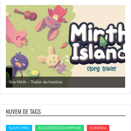
N
Ilha Mirth – Trailer da história
d
NUVEM DE TAGS
SLIM E PRO
ACESSÓRIOSCOMPRAR
CONFIRA