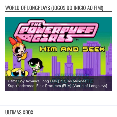
WORLD OF LONGPLAYS (JOGOS DO INICIO AO FIM!)
Game Boy Advance Long Play [157] As Meninas
A
Superpoderosas: Ele e Procuram (EUA) [World of Longplays]
L
ULTIMAS XBOX!