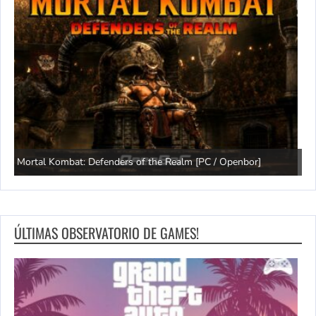
Conhecendo jogos do Nintendo 64 (Parte 6)
C
ÚLTIMAS OBSERVATORIO DE GAMES!