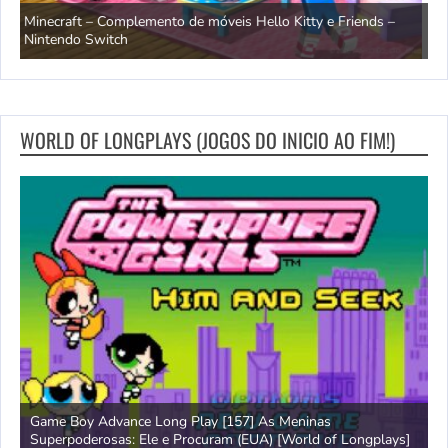
OCTOPATH TRAVELER e OCTOPATH TRAVELER II – Trailer da
H
data de lançamento – Nintendo Switch 2
S
WORLD OF LONGPLAYS (JOGOS DO INICIO AO FIM!)
Amiga 500 Longplay [597] Segundo Samurai [World of
G
]
Longplays]
B