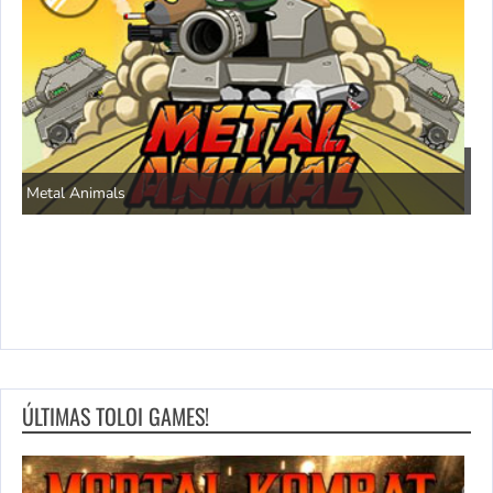
P
Save the Princess
ÚLTIMAS TOLOI GAMES!