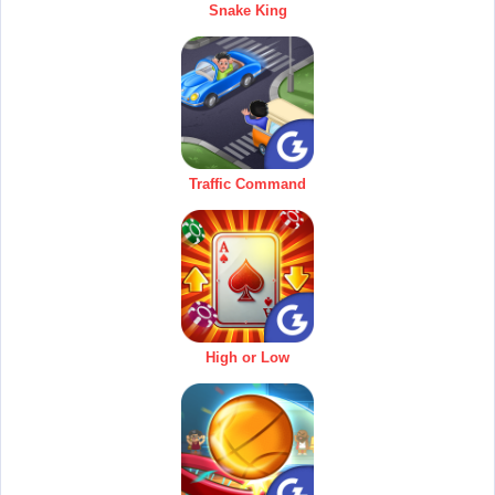
Snake King
Traffic Command
High or Low