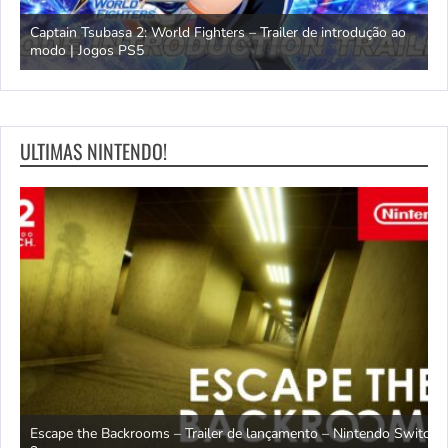
omem
Captain Tsubasa 2: World Fighters – Trailer de introdução ao
M
modo | Jogos PS5
P
ULTIMAS NINTENDO!
Escape the Backrooms – Trailer de lançamento – Nintendo Switch