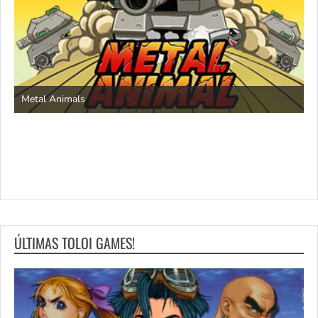
S
Metal Animals
ÚLTIMAS TOLOI GAMES!