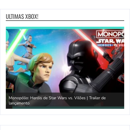
ULTIMAS XBOX!
Monopólio: Heróis de Star Wars vs. Vilões | Trailer de
lançamento
S