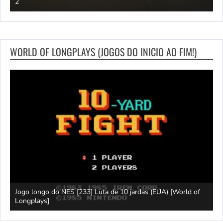
2
M
WORLD OF LONGPLAYS (JOGOS DO INICIO AO FIM!)
Jogo longo do NES [233] Luta de 10 jardas (EUA) [World of
L
Longplays]
F