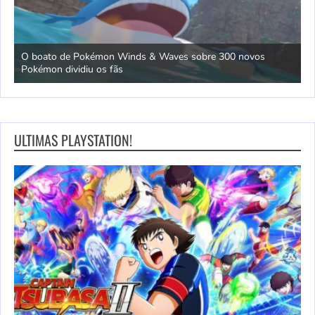
dos
O boato de Pokémon Winds & Waves sobre 300 novos
M
Pokémon dividiu os fãs
p
ULTIMAS PLAYSTATION!