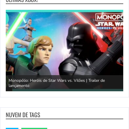
Monopólio: Heróis de Star Wars vs. Vilões | Trailer de
lançamento
S
NUVEM DE TAGS