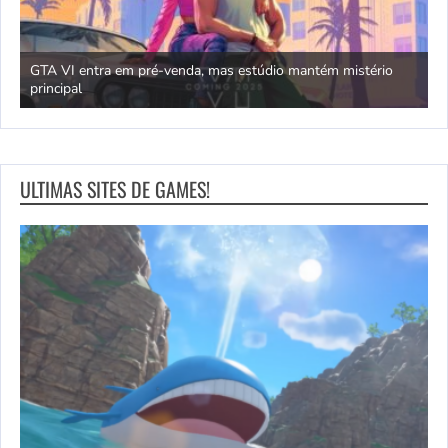
GTA VI entra em pré-venda, mas estúdio mantém mistério
principal
J
ULTIMAS SITES DE GAMES!