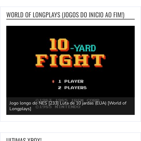
WORLD OF LONGPLAYS (JOGOS DO INICIO AO FIM!)
Jogo longo do NES [233] Luta de 10 jardas (EUA) [World of
L
Longplays]
F
ULTIMAS XBOX!