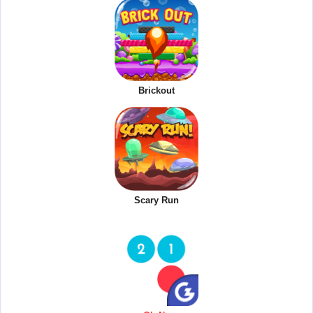
Brickout
Scary Run