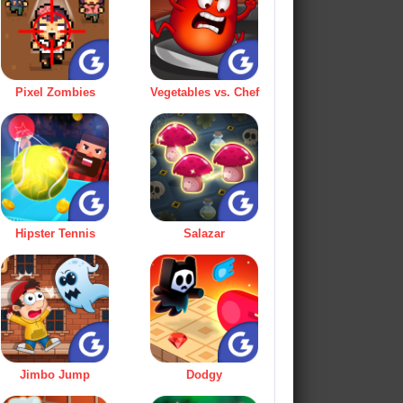
Pixel Zombies
Vegetables vs. Chef
Hipster Tennis
Salazar
Jimbo Jump
Dodgy