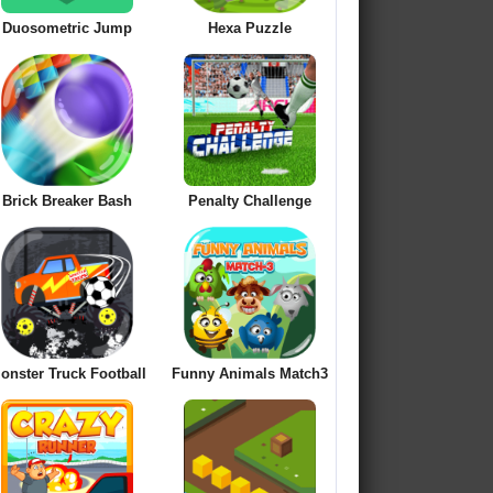
Duosometric Jump
Hexa Puzzle
Brick Breaker Bash
Penalty Challenge
onster Truck Football
Funny Animals Match3