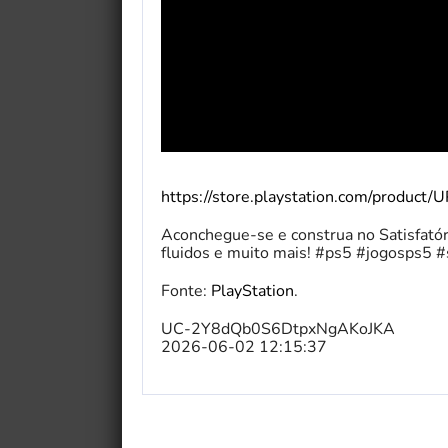
https://store.playstation.com/pro
Aconchegue-se e construa no Satisfatór
fluidos e muito mais! #ps5 #jogosps5 #s
Fonte:
PlayStation
.
UC-2Y8dQb0S6DtpxNgAKoJKA
2026-06-02 12:15:37