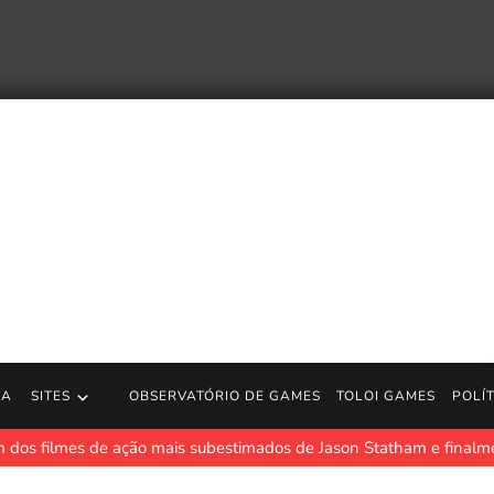
RA
SITES
OBSERVATÓRIO DE GAMES
TOLOI GAMES
POLÍ
m dos filmes de ação mais subestimados de Jason Statham e finalm