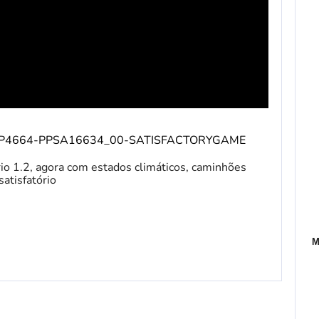
duct/UP4664-PPSA16634_00-SATISFACTORYGAME
io 1.2, agora com estados climáticos, caminhões
atisfatório
M