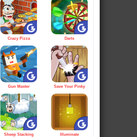
Crazy Pizza
Darts
Gun Master
Save Your Pinky
Sheep Stacking
Illuminate