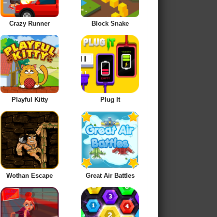
Crazy Runner
Block Snake
Playful Kitty
Plug It
Wothan Escape
Great Air Battles