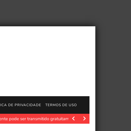
TICA DE PRIVACIDADE
TERMOS DE USO
ente pode ser transmitido gratuitamente
Polygon.com. Jason St