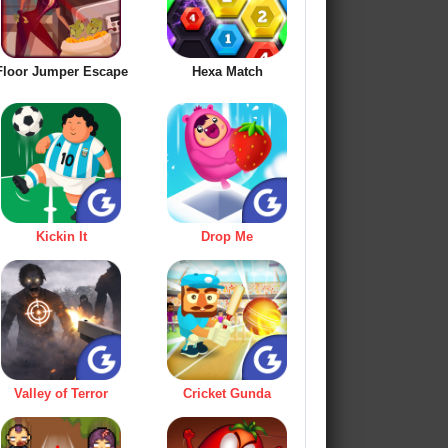
Floor Jumper Escape
Hexa Match
Kickin It
Drop Me
Valley of Terror
Cricket Gunda