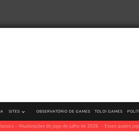
RA
SITES
OBSERVATÓRIO DE GAMES
TOLOI GAMES
POLÍ
 – Atualizações do jogo de julho de 2026
Esses quatro jogos cláss