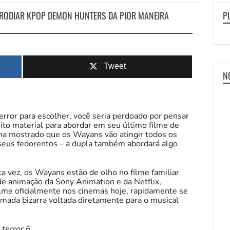
ARODIAR KPOP DEMON HUNTERS DA PIOR MANEIRA
P
Tweet
N
rror para escolher, você seria perdoado por pensar
o material para abordar em seu último filme de
nha mostrado que os Wayans vão atingir todos os
seus fedorentos – a dupla também abordará algo
ta vez, os Wayans estão de olho no filme familiar
de animação da Sony Animation e da Netflix,
ilme oficialmente nos cinemas hoje, rapidamente se
imada bizarra voltada diretamente para o musical
 terror
6
.