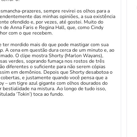
mancha-prazeres, sempre revirei os olhos para a
pendentemente das minhas opiniões, a sua existência
ente ofendido e, por vezes, até gostei. Muito do
m de Anna Faris e Regina Hall, que, como Cindy
hor com o que recebem.
de ter mordido mais do que pode mastigar com sua
op
. A cena em questão dura cerca de um minuto e, ao
imado. O clipe mostra Shorty (Marlon Wayans),
isas verdes, soprando fumaça nos rostos de três
o diferentes o suficiente para não serem cópias
 assim em demônios. Depois que Shorty desabotoa o
s cobertas, e justamente quando você pensa que a
rpy – um tigre azul gigante com olhos dourados do
r bestialidade na mistura. Ao longo de tudo isso,
tulada ‘Tokin’) toca ao fundo.