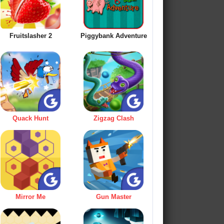
Fruitslasher 2
Piggybank Adventure
Quack Hunt
Zigzag Clash
Mirror Me
Gun Master