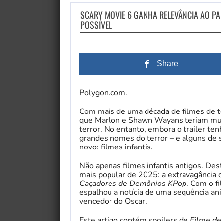
SCARY MOVIE 6 GANHA RELEVÂNCIA AO P
POSSÍVEL
Share
Polygon.com.
Com mais de uma década de filmes de te
que Marlon e Shawn Wayans teriam muit
terror. No entanto, embora o trailer te
grandes nomes do terror – e alguns de 
novo: filmes infantis.
Não apenas filmes infantis antigos. Des
mais popular de 2025: a extravagância 
Caçadores de Demônios KPop
. Com o f
espalhou a notícia de uma sequência an
vencedor do Oscar.
Este artigo contém spoilers de
Filme de