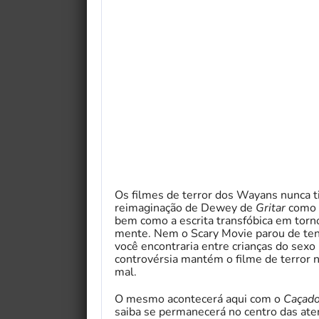
Os filmes de terror dos Wayans nunca ti
reimaginação de Dewey de
Gritar
como D
bem como a escrita transfóbica em tor
mente. Nem o Scary Movie parou de tent
você encontraria entre crianças do sex
controvérsia mantém o filme de terror n
mal.
O mesmo acontecerá aqui com o
Caçad
saiba se permanecerá no centro das at