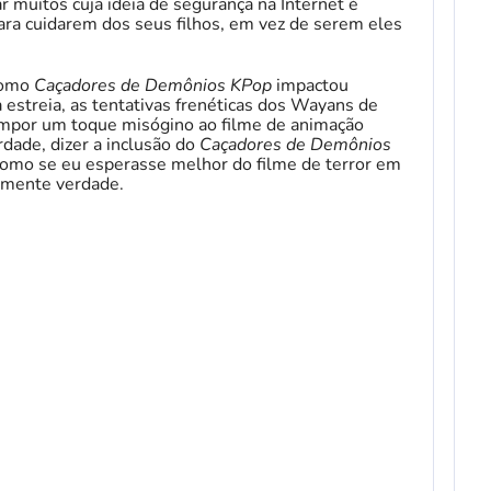
r muitos cuja ideia de segurança na Internet é
ara cuidarem dos seus filhos, em vez de serem eles
como
Caçadores de Demônios KPop
impactou
 estreia, as tentativas frenéticas dos Wayans de
mpor um toque misógino ao filme de animação
rdade, dizer a inclusão do
Caçadores de Demônios
 como se eu esperasse melhor do filme de terror em
amente verdade.