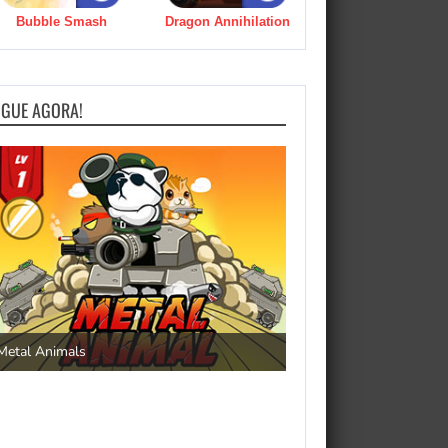
Bubble Smash
Dragon Annihilation
OGUE AGORA!
Save the Princess
Metal Animals