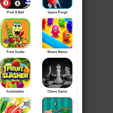
Pool 8 Ball
Space Purge
Fruit Snake
Beans Mania
fruitslasher
Chess Game