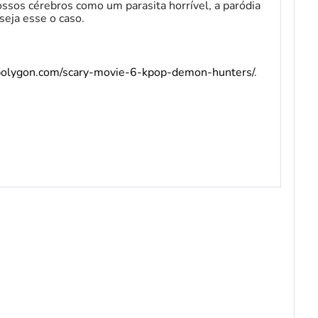
sos cérebros como um parasita horrível, a paródia
eja esse o caso.
polygon.com/scary-movie-6-kpop-demon-hunters/
.