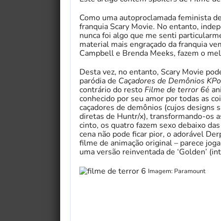
Como uma autoproclamada feminista des
franquia Scary Movie. No entanto, inde
nunca foi algo que me senti particularm
material mais engraçado da franquia ve
Campbell e Brenda Meeks, fazem o mel
Desta vez, no entanto, Scary Movie po
paródia de
Caçadores de Demônios KP
contrário do resto
Filme de terror 6
é an
conhecido por seu amor por todas as co
caçadores de demônios (cujos designs sã
diretas de Huntr/x), transformando-os
cinto, os quatro fazem sexo debaixo da
cena não pode ficar pior, o adorável De
filme de animação original – parece joga
uma versão reinventada de ‘Golden’ (inti
Imagem: Paramount