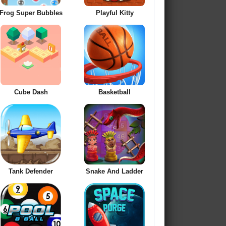
Frog Super Bubbles
Playful Kitty
Cube Dash
Basketball
Tank Defender
Snake And Ladder