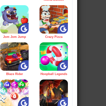
Jom Jom Jump
Crazy Pizza
Blaze Rider
Hoopball Legends