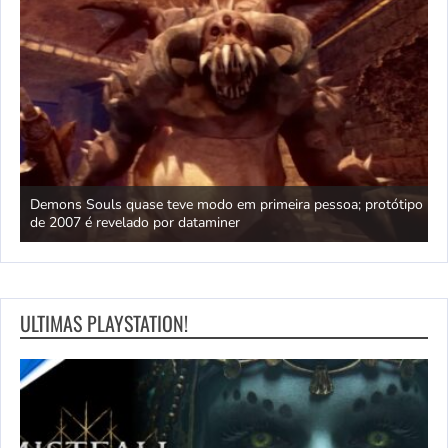
ica
Demons Souls quase teve modo em primeira pessoa; protótipo
A
de 2007 é revelado por dataminer
p
ULTIMAS PLAYSTATION!