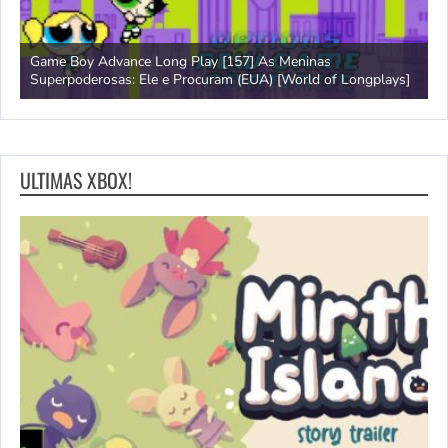
Game Boy Advance Long Play [157] As Meninas
A
Superpoderosas: Ele e Procuram (EUA) [World of Longplays]
L
ULTIMAS XBOX!