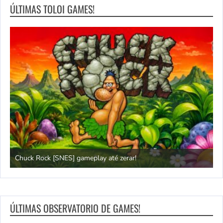
ÚLTIMAS TOLOI GAMES!
Chuck Rock [SNES] gameplay até zerar!
P
ÚLTIMAS OBSERVATORIO DE GAMES!