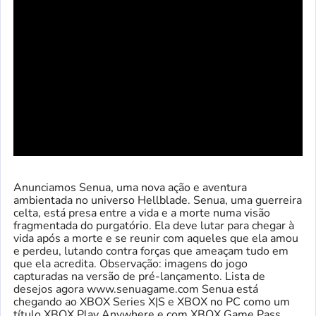
Anunciamos Senua, uma nova ação e aventura
ambientada no universo Hellblade. Senua, uma guerreira
celta, está presa entre a vida e a morte numa visão
fragmentada do purgatório. Ela deve lutar para chegar à
vida após a morte e se reunir com aqueles que ela amou
e perdeu, lutando contra forças que ameaçam tudo em
que ela acredita. Observação: imagens do jogo
capturadas na versão de pré-lançamento. Lista de
desejos agora www.senuagame.com Senua está
chegando ao XBOX Series X|S e XBOX no PC como um
título XBOX Play Anywhere e com XBOX Game Pass.