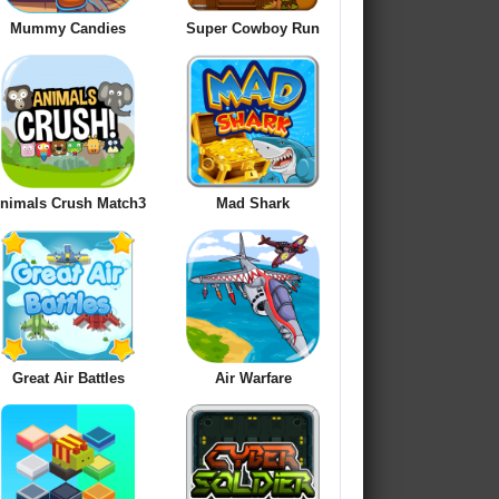
Mummy Candies
Super Cowboy Run
nimals Crush Match3
Mad Shark
Great Air Battles
Air Warfare