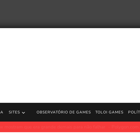
RA
SITES
OBSERVATÓRIO DE GAMES
TOLOI GAMES
POLÍ
: World Fighters – Trailer de introdução ao modo | Jogos PS5
htt