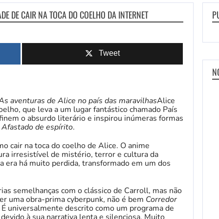
ADE DE CAIR NA TOCA DO COELHO DA INTERNET
P
Tweet
N
As aventuras de Alice no país das maravilhas
Alice
oelho, que leva a um lugar fantástico chamado País
inem o absurdo literário e inspirou inúmeras formas
a
Afastado de espírito
.
o cair na toca do coelho de Alice. O anime
a irresistível de mistério, terror e cultura da
ma era há muito perdida, transformado em um dos
rias semelhanças com o clássico de Carroll, mas não
 ser uma obra-prima cyberpunk, não é bem
Corredor
. É universalmente descrito como um programa de
te devido à sua narrativa lenta e silenciosa. Muito