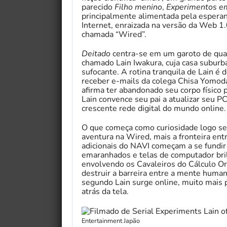
parecido
Filho menino
,
Experimentos em
principalmente alimentada pela esperança
Internet, enraizada na versão da Web 1.
chamada “Wired”.
Deitado
centra-se em um garoto de quato
chamado Lain Iwakura, cuja casa subur
sufocante. A rotina tranquila de Lain é
receber e-mails da colega Chisa Yomoda,
afirma ter abandonado seu corpo físico p
Lain convence seu pai a atualizar seu P
crescente rede digital do mundo online.
O que começa como curiosidade logo se
aventura na Wired, mais a fronteira en
adicionais do NAVI começam a se fundir
emaranhados e telas de computador bril
envolvendo os Cavaleiros do Cálculo Or
destruir a barreira entre a mente huma
segundo Lain surge online, muito mais p
atrás da tela.
Entertainment Japão