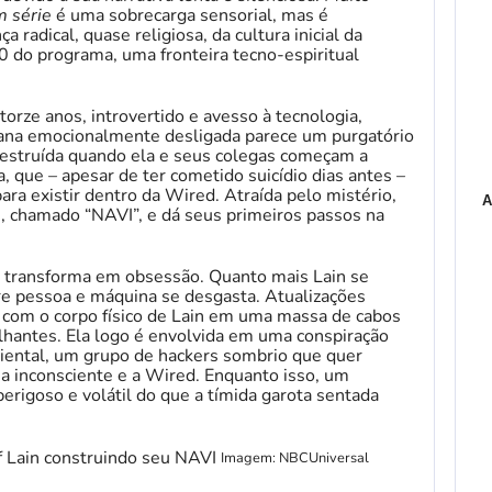
 série
é uma sobrecarga sensorial, mas é
 radical, quase religiosa, da cultura inicial da
0 do programa, uma fronteira tecno-espiritual
rze anos, introvertido e avesso à tecnologia,
bana emocionalmente desligada parece um purgatório
 destruída quando ela e seus colegas começam a
 que – apesar de ter cometido suicídio dias antes –
ara existir dentro da Wired. Atraída pelo mistério,
A
C, chamado “NAVI”, e dá seus primeiros passos na
 transforma em obsessão. Quanto mais Lain se
tre pessoa e máquina se desgasta. Atualizações
 com o corpo físico de Lain em uma massa de cabos
hantes. Ela logo é envolvida em uma conspiração
iental, um grupo de hackers sombrio que quer
na inconsciente e a Wired. Enquanto isso, um
erigoso e volátil do que a tímida garota sentada
Imagem: NBCUniversal