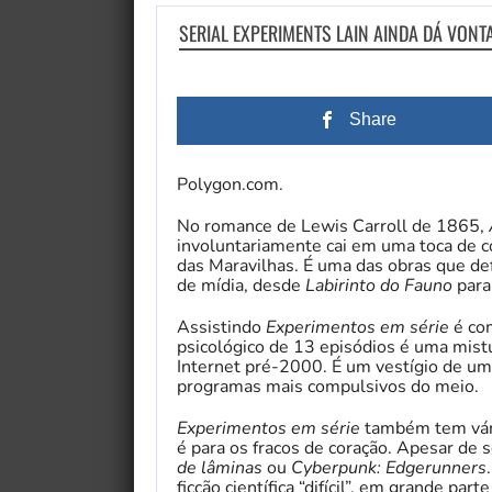
SERIAL EXPERIMENTS LAIN AINDA DÁ VONT
Share
Polygon.com.
No romance de Lewis Carroll de 1865,
involuntariamente cai em uma toca de c
das Maravilhas. É uma das obras que def
de mídia, desde
Labirinto do Fauno
par
Assistindo
Experimentos em série
é com
psicológico de 13 episódios é uma mistur
Internet pré-2000. É um vestígio de u
programas mais compulsivos do meio.
Experimentos em série
também
tem vá
é para os fracos de coração. Apesar de
de lâminas
ou
Cyberpunk: Edgerunners
ficção científica “difícil”, em grande par