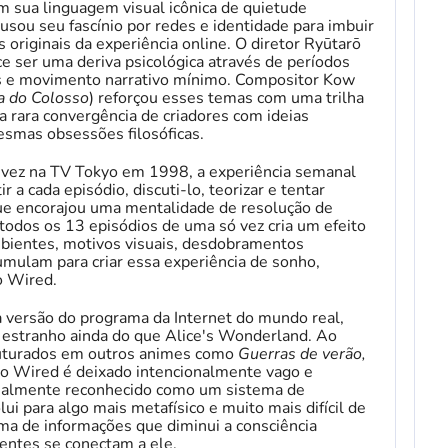
om sua linguagem visual icônica de quietude
 usou seu fascínio por redes e identidade para imbuir
 originais da experiência online. O diretor Ryūtarō
e ser uma deriva psicológica através de períodos
ios e movimento narrativo mínimo. Compositor Kow
 do Colosso
) reforçou esses temas com uma trilha
a rara convergência de criadores com ideias
esmas obsessões filosóficas.
 vez na TV Tokyo em 1998, a experiência semanal
 a cada episódio, discuti-lo, teorizar e tentar
que encorajou uma mentalidade de resolução de
todos os 13 episódios de uma só vez cria um efeito
mbientes, motivos visuais, desdobramentos
cumulam para criar essa experiência de sonho,
o Wired.
 versão do programa da Internet do mundo real,
 estranho ainda do que Alice's Wonderland. Ao
truturados em outros animes como
Guerras de verão,
o Wired é deixado intencionalmente vago e
icialmente reconhecido como um sistema de
i para algo mais metafísico e muito mais difícil de
ma de informações que diminui a consciência
entes se conectam a ele.