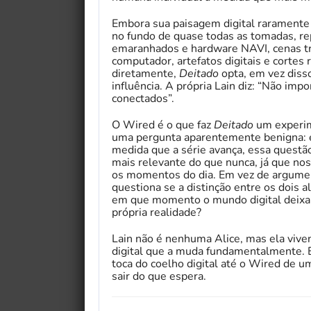
Embora sua paisagem digital raramente
no fundo de quase todas as tomadas, re
emaranhados e hardware NAVI, cenas tr
computador, artefatos digitais e cortes
diretamente,
Deitado
opta, em vez diss
influência. A própria Lain diz: “Não im
conectados”.
O Wired é o que faz
Deitado
um experim
uma pergunta aparentemente benigna: e
medida que a série avança, essa questã
mais relevante do que nunca, já que nos
os momentos do dia. Em vez de argumen
questiona se a distinção entre os dois al
em que momento o mundo digital deixa d
própria realidade?
Lain não é nenhuma Alice, mas ela viven
digital que a muda fundamentalmente. E
toca do coelho digital até o Wired de u
sair do que espera.