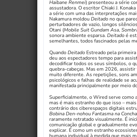
Haibane Renmei
) presenteou a série c
assustadora. O escritor Chiaki J. Konaka
a série com uma das interpretações mais
Nakamura moldou
Deitado
no que parec
perturbadores de vazio, longos silênc
Otani (
Mobile Suit Gundam Asa
,
Sombra
sonora ambiente esparsa.
Deitado
é est
semelhantes, todos fascinados pelas m
Quando
Deitado
Estreado pela primeira
deu aos espectadores tempo para assistir
decodificar todos os seus símbolos, o 
quebra-cabeças. Mas em 2026, assistir 
muito diferente. As repetições, sons a
psicológicos e falhas de realidade se a
manifestada principalmente por meio d
Superficialmente, o Wired serve como a
mas é mais estranho do que isso – mais
contrário dos ciberespaços digitais es
Bobina Den-noh
ou
Fantasma na Concha
raramente retratado visualmente. É in
comunicação global e gradualmente evolu
explicar. É como um estranho ecossiste
humana individual à medida que mais m