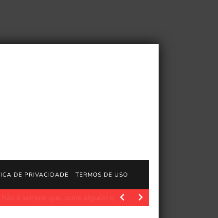
TICA DE PRIVACIDADE
TERMOS DE USO
ps://www.playstation.com/en-us/games/captain-tsubasa-2-world-fig