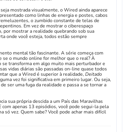
 seja mostrada visualmente, o Wired ainda aparece
presentado como linhas de energia e postes, cabos
emeluzentes, o zumbido constante de telas de
 repentinos. Em vez de mostrar o ciberespaço
o, por mostrar a realidade quebrando sob sua
porta onde você esteja, todos estão sempre
ento mental tão fascinante. A série começa com
 se o mundo online for melhor que o real? À
o se transforma em algo muito mais perturbador e
sas vidas diárias são passadas on-line quase todos
tar que a Wired é superior à realidade,
Deitado
guma vez foi significativa em primeiro lugar. Ou seja,
e ser uma fuga da realidade e passa a se tornar a
cia sua própria descida a um País das Maravilhas
 com apenas 13 episódios, você pode segui-la pela
ma só vez. Quem sabe? Você pode achar mais difícil