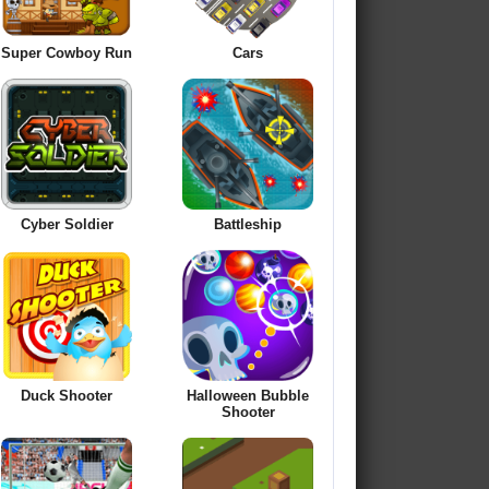
Super Cowboy Run
Cars
Cyber Soldier
Battleship
Duck Shooter
Halloween Bubble
Shooter