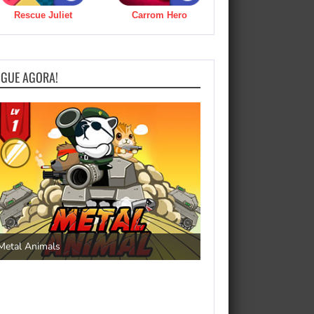
Rescue Juliet
Carrom Hero
OGUE AGORA!
Save the Princess
Metal Animals