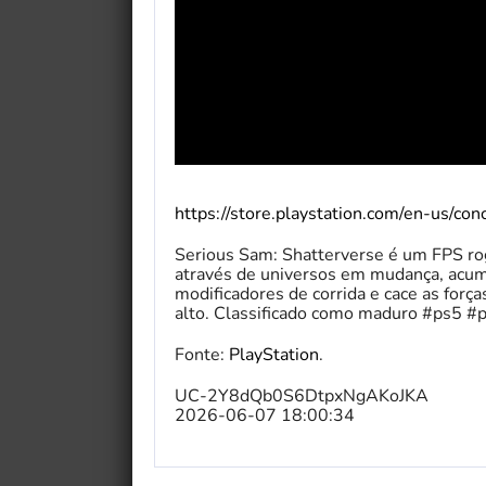
https://store.playstation.com/en-us/c
Serious Sam: Shatterverse é um FPS rog
através de universos em mudança, acum
modificadores de corrida e cace as força
alto. Classificado como maduro #ps5 
Fonte:
PlayStation
.
UC-2Y8dQb0S6DtpxNgAKoJKA
2026-06-07 18:00:34