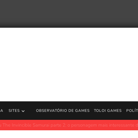
RA
SITES
OBSERVATÓRIO DE GAMES
TOLOI GAMES
POLÍ
gment Day será relançado nos cinemas em seu 35º aniversário
Po