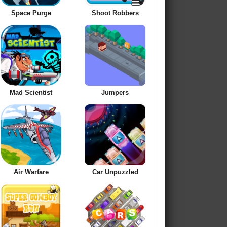
Space Purge
Shoot Robbers
Mad Scientist
Jumpers
Air Warfare
Car Unpuzzled