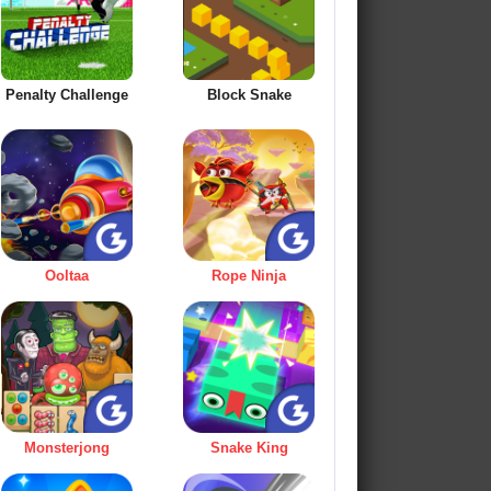
Penalty Challenge
Block Snake
Ooltaa
Rope Ninja
Monsterjong
Snake King