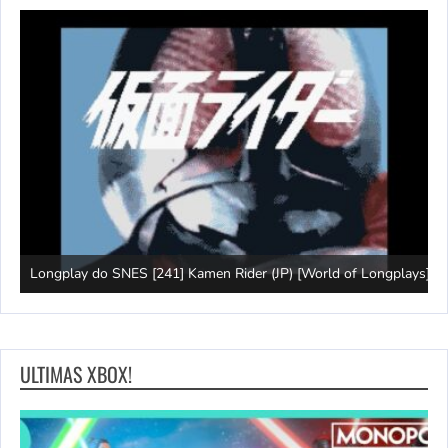
J
Longplay do SNES [241] Kamen Rider (JP) [World of Longplays]
(
ULTIMAS XBOX!