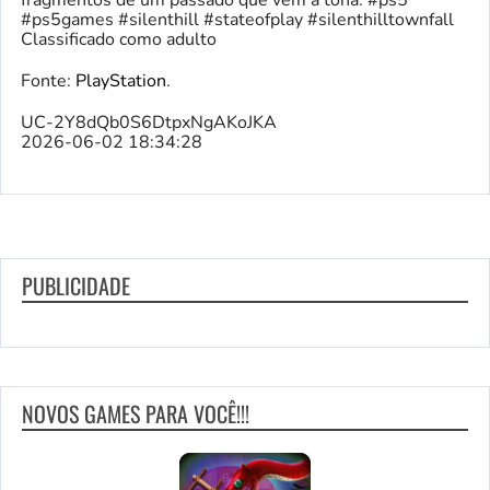
fragmentos de um passado que vêm à tona. #ps5
#ps5games #silenthill #stateofplay #silenthilltownfall
Classificado como adulto
Fonte:
PlayStation
.
UC-2Y8dQb0S6DtpxNgAKoJKA
2026-06-02 18:34:28
PUBLICIDADE
NOVOS GAMES PARA VOCÊ!!!