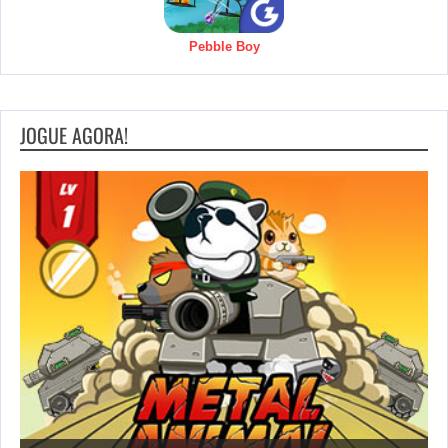
Pebble Boy
JOGUE AGORA!
S