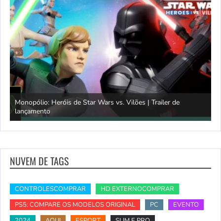
Monopólio: Heróis de Star Wars vs. Vilões | Trailer de
lançamento
S
NUVEM DE TAGS
CONTROLESCOMPRAR
HD EXTERNOCOMPRAR
PS5: COMPARE OS MODELOS ORIGINAL
PC
EVENTO
2024
AQUI
ESPORT
SLIM E PRO