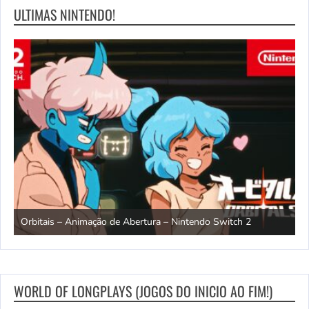
ULTIMAS NINTENDO!
ndo
R
Orbitais – Animação de Abertura – Nintendo Switch 2
S
WORLD OF LONGPLAYS (JOGOS DO INICIO AO FIM!)