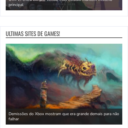
principal
J
ULTIMAS SITES DE GAMES!
Demissões do Xbox mostram que era grande demais para não
A
6?
falhar
f