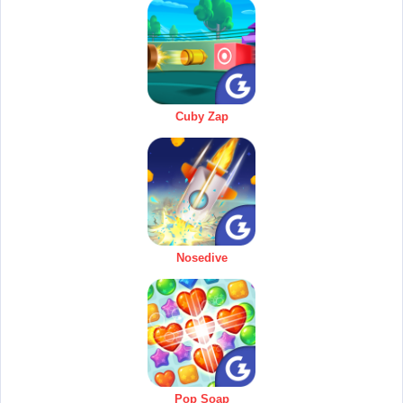
Cuby Zap
Nosedive
Pop Soap