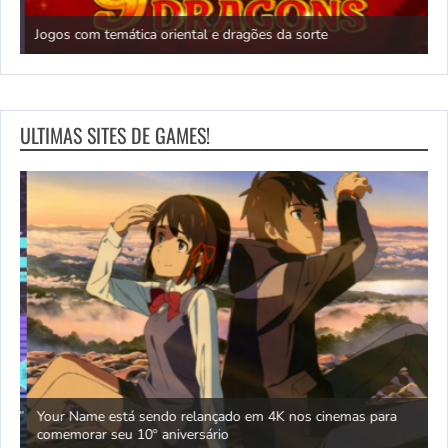
N
Jogos com temática oriental e dragões da sorte
c
ULTIMAS SITES DE GAMES!
as” e
Your Name está sendo relançado em 4K nos cinemas para
T
comemorar seu 10º aniversário
r