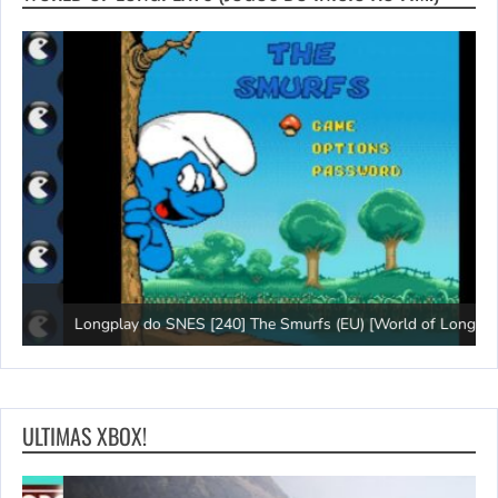
Longplay do SNES [240] The Smurfs (EU) [World of Longplays]
J
ULTIMAS XBOX!