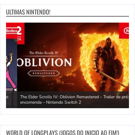
ULTIMAS NINTENDO!
The Elder Scrolls IV: Oblivion Remastered – Trailer de pré-
M
encomenda – Nintendo Switch 2
–
WORLD OF LONGPLAYS (JOGOS DO INICIO AO FIM!)