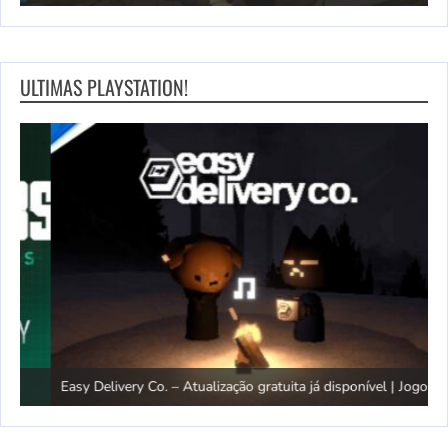
ULTIMAS PLAYSTATION!
G
Easy Delivery Co. – Atualização gratuita já disponível | Jogos PS5
F