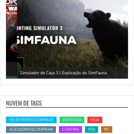
Simulador de Caça 3 | Explicação do SimFauna
T
NUVEM DE TAGS
HD EXTERNOCOMPRAR
ENTENDA
VEJA
ACESSÓRIOSCOMPRAR
CONFIRA
PS5
PC