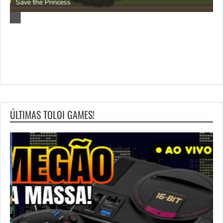
P
Save the Princess
ÚLTIMAS TOLOI GAMES!