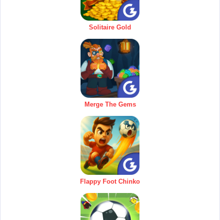
Solitaire Gold
Merge The Gems
Flappy Foot Chinko