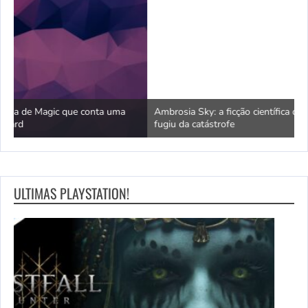
Ambrosia Sky: a ficção científica que pergunta por que ninguém
M
fugiu da catástrofe
n
ULTIMAS PLAYSTATION!