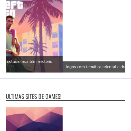
N
Jogos com temática oriental e dragões da sorte
c
ULTIMAS SITES DE GAMES!