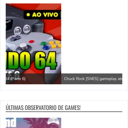
Chuck Rock [SNES] gameplay até zerar!
P
ÚLTIMAS OBSERVATORIO DE GAMES!