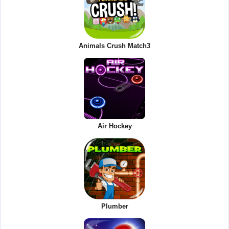
Animals Crush Match3
Air Hockey
Plumber