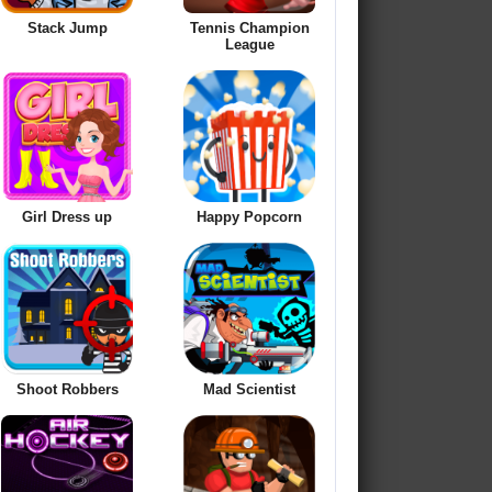
Stack Jump
Tennis Champion
League
Girl Dress up
Happy Popcorn
Shoot Robbers
Mad Scientist