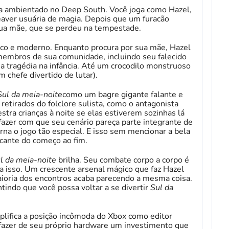
a ambientado no Deep South. Você joga como Hazel,
ver usuária de magia. Depois que um furacão
 sua mãe, que se perdeu na tempestade.
ico e moderno. Enquanto procura por sua mãe, Hazel
membros de sua comunidade, incluindo seu falecido
ma tragédia na infância. Até um crocodilo monstruoso
chefe divertido de lutar).
Sul da meia-noite
como um bagre gigante falante e
etirados do folclore sulista, como o antagonista
tra crianças à noite se elas estiverem sozinhas lá
fazer com que seu cenário pareça parte integrante de
rna o jogo tão especial. E isso sem mencionar a bela
cante do começo ao fim.
l da meia-noite
brilha. Seu combate corpo a corpo é
a isso. Um crescente arsenal mágico que faz Hazel
aioria dos encontros acaba parecendo a mesma coisa.
tindo que você possa voltar a se divertir
Sul da
lifica a posição incômoda do Xbox como editor
fazer de seu próprio hardware um investimento que