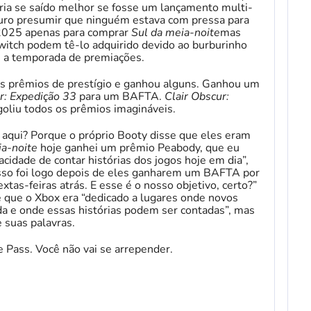
ria se saído melhor se fosse um lançamento multi-
uro presumir que ninguém estava com pressa para
 2025 apenas para comprar
Sul da meia-noite
mas
Switch podem tê-lo adquirido devido ao burburinho
 a temporada de premiações.
ios prêmios de prestígio e ganhou alguns. Ganhou um
r: Expedição 33
para um BAFTA.
Clair Obscur:
goliu todos os prêmios imagináveis.
aqui? Porque o próprio Booty disse que eles eram
ia-noite
hoje ganhei um prêmio Peabody, que eu
cidade de contar histórias dos jogos hoje em dia”,
isso foi logo depois de eles ganharem um BAFTA por
tas-feiras atrás. E esse é o nosso objetivo, certo?”
e que o Xbox era “dedicado a lugares onde novos
da e onde essas histórias podem ser contadas”, mas
 suas palavras.
Pass. Você não vai se arrepender.