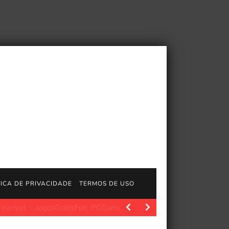
TICA DE PRIVACIDADE
TERMOS DE USO
gosGratisFun. PCGamer latest. Fonte da imagem: Pcgamer Após 