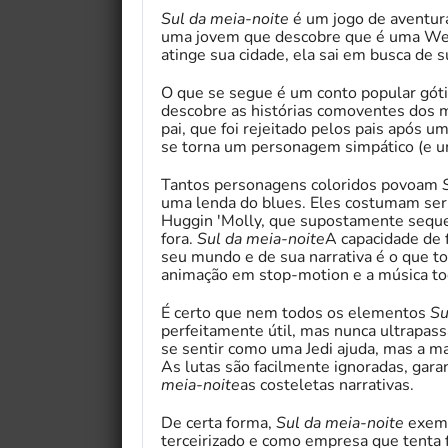
Sul da meia-noite
é um jogo de aventur
uma jovem que descobre que é uma Wea
atinge sua cidade, ela sai em busca de
O que se segue é um conto popular gót
descobre as histórias comoventes dos 
pai, que foi rejeitado pelos pais após u
se torna um personagem simpático (e um 
Tantos personagens coloridos povoam
uma lenda do blues. Eles costumam ser r
Huggin 'Molly, que supostamente seques
fora.
Sul da meia-noite
A capacidade de 
seu mundo e de sua narrativa é o que to
animação em stop-motion e a música to
É certo que nem todos os elementos
Su
perfeitamente útil, mas nunca ultrapass
se sentir como uma Jedi ajuda, mas a m
As lutas são facilmente ignoradas, garan
meia-noite
as costeletas narrativas.
De certa forma,
Sul da meia-noite
exemp
terceirizado e como empresa que tenta 