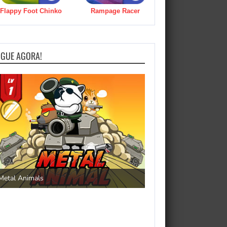
Flappy Foot Chinko
Rampage Racer
OGUE AGORA!
Save the Princess
Metal Animals