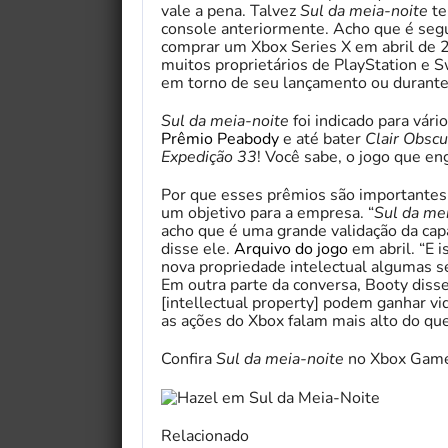
vale a pena. Talvez
Sul da meia-noite
te
console anteriormente. Acho que é seg
comprar um Xbox Series X em abril de
muitos proprietários de PlayStation e 
em torno de seu lançamento ou durante
Sul da meia-noite
foi indicado para vár
Prêmio Peabody
e até bater
Clair Obscu
Expedição 33
! Você sabe, o jogo que en
Por que esses prêmios são importantes 
um objetivo para a empresa. “
Sul da me
acho que é uma grande validação da capa
disse ele.
Arquivo do jogo
em abril. “E 
nova propriedade intelectual algumas sex
Em outra parte da conversa, Booty diss
[intellectual property] podem ganhar vi
as ações do Xbox falam mais alto do que
Confira
Sul da meia-noite
no Xbox Game 
Relacionado