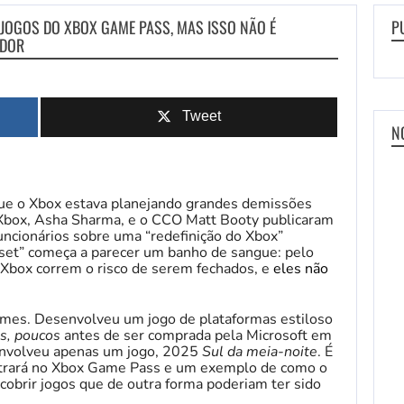
JOGOS DO XBOX GAME PASS, MAS ISSO NÃO É
P
EDOR
Tweet
N
ue o Xbox estava planejando grandes demissões
Xbox, Asha Sharma, e o CCO Matt Booty publicaram
uncionários sobre uma “redefinição do Xbox”
set” começa a parecer um banho de sangue: pelo
 Xbox correm o risco de serem fechados, e
eles não
mes. Desenvolveu um jogo de plataformas estiloso
s, poucos
antes de ser comprada pela Microsoft em
envolveu apenas um jogo, 2025
Sul da meia-noite
. É
trará no Xbox Game Pass e um exemplo de como o
cobrir jogos que de outra forma poderiam ter sido