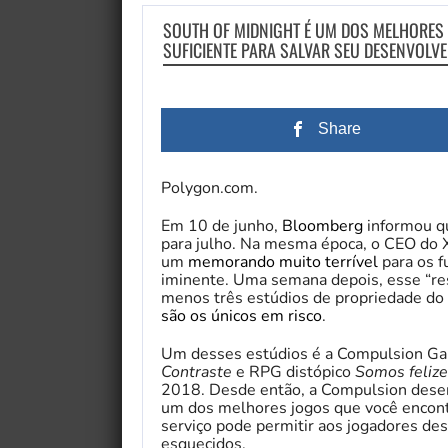
SOUTH OF MIDNIGHT É UM DOS MELHORES 
SUFICIENTE PARA SALVAR SEU DESENVOLV
Share
Polygon.com.
Em 10 de junho,
Bloomberg
informou q
para julho. Na mesma época, o CEO do 
um
memorando muito terrível
para os f
iminente. Uma semana depois, esse “re
menos três estúdios de propriedade do
são os únicos em risco
.
Um desses estúdios é a Compulsion Ga
Contraste
e RPG distópico
Somos felize
2018. Desde então, a Compulsion des
um dos melhores jogos que você encon
serviço pode permitir aos jogadores des
esquecidos.