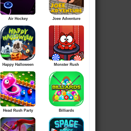
Air Hockey
Joee Adventure
Happy Halloween
Monster Rush
Head Rush Party
Billiards