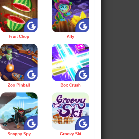
Fruit Chop
Alfy
Zoo Pinball
Box Crush
Snappy Spy
Groovy Ski