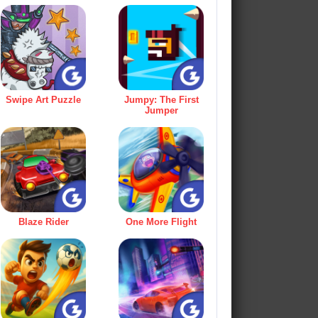
Swipe Art Puzzle
Jumpy: The First
Jumper
Blaze Rider
One More Flight