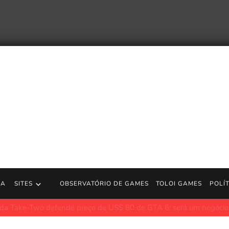
RA
SITES
OBSERVATÓRIO DE GAMES
TOLOI GAMES
POLÍ
defende preço de US$ 80 de GTA 6: será um negócio incrível
Jo