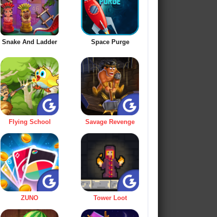
Snake And Ladder
Space Purge
Flying School
Savage Revenge
ZUNO
Tower Loot