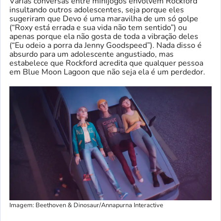
Várias conversas entre minijogos envolvem Rockford
insultando outros adolescentes, seja porque eles
sugeriram que Devo é uma maravilha de um só golpe
(“Roxy está errada e sua vida não tem sentido”) ou
apenas porque ela não gosta de toda a vibração deles
(“Eu odeio a porra da Jenny Goodspeed”). Nada disso é
absurdo para um adolescente angustiado, mas
estabelece que Rockford acredita que qualquer pessoa
em Blue Moon Lagoon que não seja ela é um perdedor.
Imagem: Beethoven & Dinosaur/Annapurna Interactive