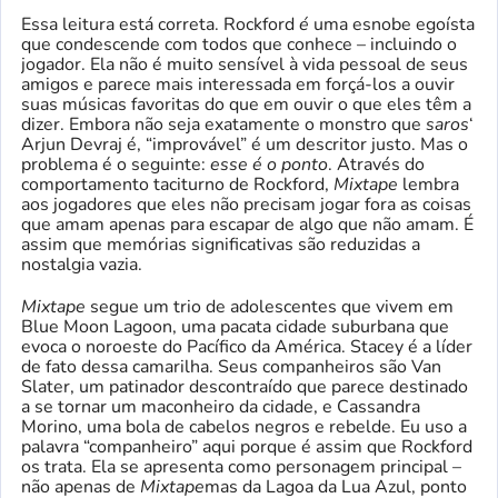
Essa leitura está correta. Rockford
é
uma esnobe egoísta
que condescende com todos que conhece – incluindo o
jogador. Ela não é muito sensível à vida pessoal de seus
amigos e parece mais interessada em forçá-los a ouvir
suas músicas favoritas do que em ouvir o que eles têm a
dizer. Embora não seja exatamente o monstro que
saros
‘
Arjun Devraj é, “improvável” é um descritor justo. Mas o
problema é o seguinte:
esse é o ponto
. Através do
comportamento taciturno de Rockford,
Mixtape
lembra
aos jogadores que eles não precisam jogar fora as coisas
que amam apenas para escapar de algo que não amam. É
assim que memórias significativas são reduzidas a
nostalgia vazia.
Mixtape
segue um trio de adolescentes que vivem em
Blue Moon Lagoon, uma pacata cidade suburbana que
evoca o noroeste do Pacífico da América. Stacey é a líder
de fato dessa camarilha. Seus companheiros são Van
Slater, um patinador descontraído que parece destinado
a se tornar um maconheiro da cidade, e Cassandra
Morino, uma bola de cabelos negros e rebelde. Eu uso a
palavra “companheiro” aqui porque é assim que Rockford
os trata. Ela se apresenta como personagem principal –
não apenas de
Mixtape
mas da Lagoa da Lua Azul, ponto