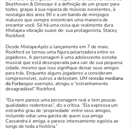
Beethoven & Dinosaur é a definição de um prazer para
todos, graças à sua riqueza de músicas excelentes, à
nostalgia dos anos 90 e a um bando de minijogos
malucos que sempre encontram uma maneira de
encantar você. Só há uma coisa que realmente dura
Mixtape
a vibração suave de: sua protagonista, Stacey
Rockford.
Desde
Mixtape
Após o lançamento em 7 de maio,
Rockford se tornou uma figura polarizadora entre os
jogadores. A personagem é uma adolescente esnobe
musical que está desesperada para sair de sua pequena
cidade, mesmo que isso signifique deixar seus amigos
para trás. Enquanto alguns jogadores a consideram
compreensível, outros a detestam. UM
revisão mediana
da Forbes
por exemplo, atingiu o “estranhamente
desagradável” Rockford.
“Ela nem parece uma personagem real e tem poucas
qualidades redentoras”, diz a crítica. “Ela expressa um
estranho grau de ‘propriedade’ entre seus amigos,
incluindo odiar uma garota de quem sua amiga
Cassandra é amiga, e parece intensamente egoísta ao
longo de toda a história.”