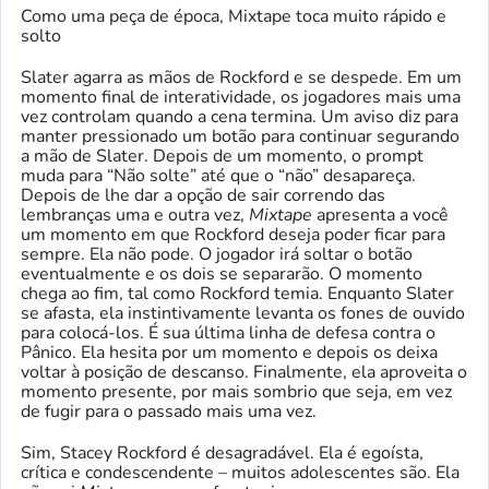
Como uma peça de época, Mixtape toca muito rápido e
solto
Slater agarra as mãos de Rockford e se despede. Em um
momento final de interatividade, os jogadores mais uma
vez controlam quando a cena termina. Um aviso diz para
manter pressionado um botão para continuar segurando
a mão de Slater. Depois de um momento, o prompt
muda para “Não solte” até que o “não” desapareça.
Depois de lhe dar a opção de sair correndo das
lembranças uma e outra vez,
Mixtape
apresenta a você
um momento em que Rockford deseja poder ficar para
sempre. Ela não pode. O jogador irá soltar o botão
eventualmente e os dois se separarão. O momento
chega ao fim, tal como Rockford temia. Enquanto Slater
se afasta, ela instintivamente levanta os fones de ouvido
para colocá-los. É sua última linha de defesa contra o
Pânico. Ela hesita por um momento e depois os deixa
voltar à posição de descanso. Finalmente, ela aproveita o
momento presente, por mais sombrio que seja, em vez
de fugir para o passado mais uma vez.
Sim, Stacey Rockford é desagradável. Ela é egoísta,
crítica e condescendente – muitos adolescentes são. Ela