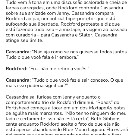
Tudo vem à tona em uma discussão acalorada e cheia de
farpas carregadas, onde Rockford confronta Cassandra
sobre sua amizade com Jenny. Cassandra compara
Rockford ao pai, um policial hiperprotetor que está
sufocando sua liberdade. Rockford protesta e diz que
está fazendo tudo isso – a mixtape, a viagem ao passado
com curadoria – para Cassandra e Slater. Cassandra
atinge seu limite.
Cassandra:
“Não aja como se nos quisesse todos juntos.
Tudo o que você fala é ir embora.”
Rockford:
“Eu… não me refiro a vocês.”
Cassandra:
“Tudo o que você faz é sair conosco. O que
mais isso poderia significar?”
Cassandra sai furiosa com Jenny enquanto o
comportamento frio de Rockford diminui. “Roads” do
Portishead começa a tocar em um dos
Mixtape
As gotas
de agulha mais marcantes. “Não tenho ninguém do meu
lado e certamente isso não está certo”, Beth Gibbons
canta enquanto Rockford aceita o fato de que ela não
está apenas abandonando Blue Moon Lagoon. Ela estará