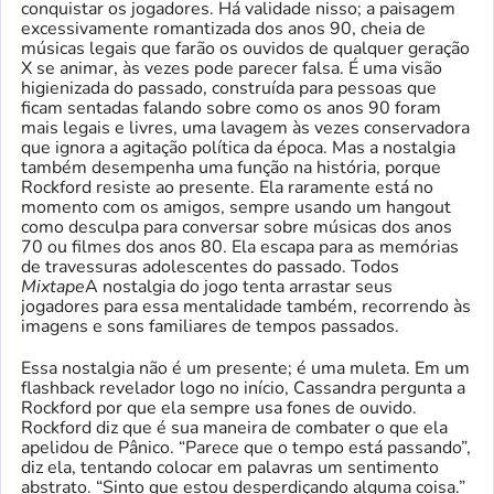
conquistar os jogadores. Há validade nisso; a paisagem
excessivamente romantizada dos anos 90, cheia de
músicas legais que farão os ouvidos de qualquer geração
X se animar, às vezes pode parecer falsa. É uma visão
higienizada do passado, construída para pessoas que
ficam sentadas falando sobre como os anos 90 foram
mais legais e livres, uma lavagem às vezes conservadora
que ignora a agitação política da época. Mas a nostalgia
também desempenha uma função na história, porque
Rockford resiste ao presente. Ela raramente está no
momento com os amigos, sempre usando um hangout
como desculpa para conversar sobre músicas dos anos
70 ou filmes dos anos 80. Ela escapa para as memórias
de travessuras adolescentes do passado. Todos
Mixtape
A nostalgia do jogo tenta arrastar seus
jogadores para essa mentalidade também, recorrendo às
imagens e sons familiares de tempos passados.
Essa nostalgia não é um presente; é uma muleta. Em um
flashback revelador logo no início, Cassandra pergunta a
Rockford por que ela sempre usa fones de ouvido.
Rockford diz que é sua maneira de combater o que ela
apelidou de Pânico. “Parece que o tempo está passando”,
diz ela, tentando colocar em palavras um sentimento
abstrato. “Sinto que estou desperdiçando alguma coisa.”