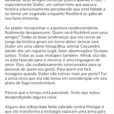
deixando seus amigos comendo poeira quando o fizer –
especialmente Slater, um cachorrinho que passa a
história silenciosamente percebendo que está fadado a
se tornar um esgotado enquanto Rockford se gaba de
sua fama iminente.
As piadas mesquinhas e a postura condescendente
finalmente desaparecem. Quem será Rockford sem seus
amigos? Todas as boas lembranças que ela revive ao
longo da história giram em torno deles: brincar com
Slater em uma cabine fotográfica, animar Cassandra
dando-lhe um isqueiro legal, fazer abominações Slurpee
juntos. Todas as suas mixtapes também. Afinal, ela não
os está fazendo para si mesma; é uma linguagem de
amor. Eles são cuidadosamente selecionados para as
pessoas de quem ela gosta. Para quem ela fará
mixagens quando Slater não estiver mais por perto? Foi
a única coisa que ela não levou em consideração em seu
plano de fuga incontestável.
Parece que o tempo está passando. Sinto que estou
desperdiçando alguma coisa.
Alguns dos
crítica mais forte
cobrado contra
Mixtape
é
que ele transforma a nostalgia vazia em uma arma para