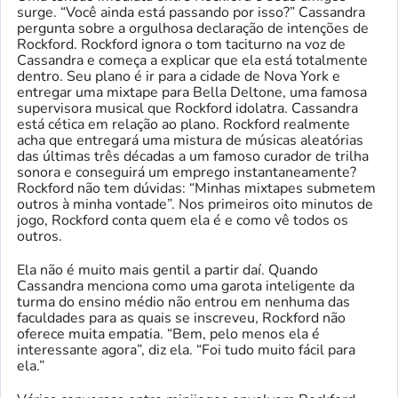
surge. “Você ainda está passando por isso?” Cassandra
pergunta sobre a orgulhosa declaração de intenções de
Rockford. Rockford ignora o tom taciturno na voz de
Cassandra e começa a explicar que ela está totalmente
dentro. Seu plano é ir para a cidade de Nova York e
entregar uma mixtape para Bella Deltone, uma famosa
supervisora ​​​​musical que Rockford idolatra. Cassandra
está cética em relação ao plano. Rockford realmente
acha que entregará uma mistura de músicas aleatórias
das últimas três décadas a um famoso curador de trilha
sonora e conseguirá um emprego instantaneamente?
Rockford não tem dúvidas: “Minhas mixtapes submetem
outros à minha vontade”. Nos primeiros oito minutos de
jogo, Rockford conta quem ela é e como vê todos os
outros.
Ela não é muito mais gentil a partir daí. Quando
Cassandra menciona como uma garota inteligente da
turma do ensino médio não entrou em nenhuma das
faculdades para as quais se inscreveu, Rockford não
oferece muita empatia. “Bem, pelo menos ela é
interessante agora”, diz ela. “Foi tudo muito fácil para
ela.”