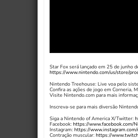
Star Fox será lançado em 25 de junho 
https://www.nintendo.com/us/store/prod
Nintendo Treehouse: Live voa pelo siste
Confira as ações de jogo em Corneria,
Visite Nintendo.com para mais informa
Inscreva-se para mais diversão Nintend
Siga a Nintendo of America X/Twitter:
h
Facebook:
https://www.facebook.com/N
Instagram:
https://www.instagram.com/
Contração muscular:
https://www.twitch