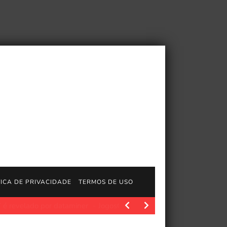
TICA DE PRIVACIDADE
TERMOS DE USO
or dataminer
JogosGratisFun. Uma descoberta feita pelo conhec