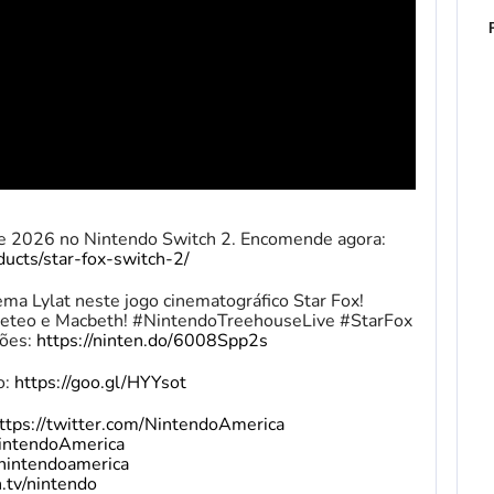
de 2026 no Nintendo Switch 2. Encomende agora:
ucts/star-fox-switch-2/
ma Lylat neste jogo cinematográfico Star Fox!
 Meteo e Macbeth! #NintendoTreehouseLive #StarFox
ções:
https://ninten.do/6008Spp2s
o:
https://goo.gl/HYYsot
ttps://twitter.com/NintendoAmerica
intendoAmerica
nintendoamerica
.tv/nintendo