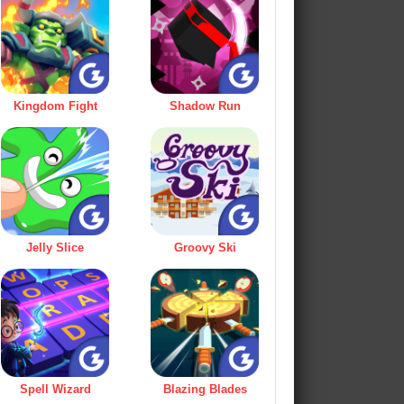
Kingdom Fight
Shadow Run
Jelly Slice
Groovy Ski
Spell Wizard
Blazing Blades