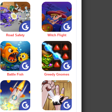
Road Safety
Witch Flight
Battle Fish
Greedy Gnomes