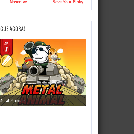
Nosedive
Save Your Pinky
OGUE AGORA!
Save the Princess
Metal Animals