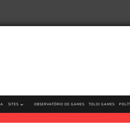
RA
SITES
OBSERVATÓRIO DE GAMES
TOLOI GAMES
POLÍ
e teve modo em primeira pessoa; protótipo de 2007 é revelado p