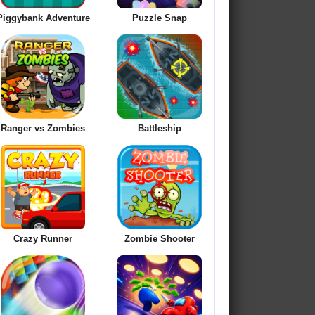
Piggybank Adventure
Puzzle Snap
Ranger vs Zombies
Battleship
Crazy Runner
Zombie Shooter