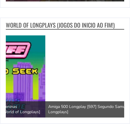
WORLD OF LONGPLAYS (JOGOS DO INICIO AO FIM!)
Amiga 500 Longplay [597] Segundo Samurai [World of
G
]
Longplays]
B