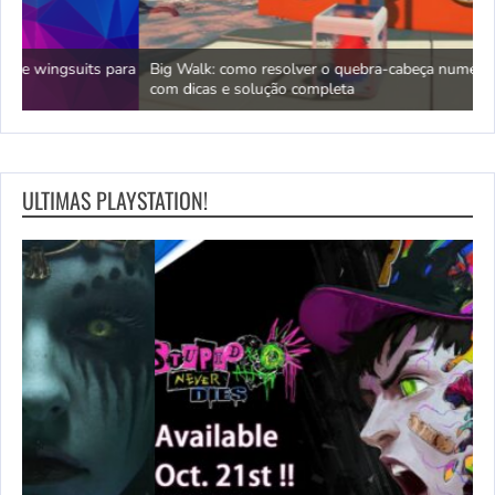
ara
Big Walk: como resolver o quebra-cabeça numérico perto da praia
L
com dicas e solução completa
q
ULTIMAS PLAYSTATION!