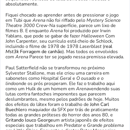
absolutamente.
Fiquei chocado ao aprender antes de pressionar o jogo
em Tubi que
Arena
não foi riffado pelo
Mystery Science
Theatre 3000
Crew-Na superfície, parece um lixo de
filmes B. E enquanto
Arena
foi produzido por Irwin
Yablans, que pode se gabar de fazer
Halloween
Com
John Carpenter, seu currículo está cheio de Schlock,
incluindo o filme de 1978 de 1978
Laserblast
(
real
Mst3k
Forragem de canhão
). Mas todos os envolvidos
com
Arena
Parece ter se jogado nessa premissa elevada.
Paul Satterfield não se transformou no próximo
Sylvester Stallone, mas ele criou uma carreira em
sabonetes como
Hospital Geral
e
O ousado e o
lindo
onde os prós prosperam. Ele faz o trabalho aqui
como um Hulk de um homem em
Arena
vendendo suas
lutas contra fantoches imponentes que parecem
deslumbrantes, mesmo pelos padrões de hoje. Muitos
dos efeitos do látex foram o trabalho de
John Carl
Buechler
o maquiador da SFX por trás de praticamente
todas as grandes próteses do horror dos anos 80, e
Gritando louco George
um artista japonês de efeitos
especiais que trabalhou em
Predator
e
Grande problema