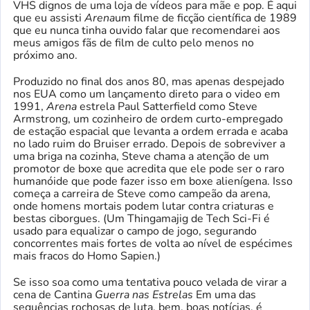
VHS dignos de uma loja de vídeos para mãe e pop. É aqui
que eu assisti
Arena
um filme de ficção científica de 1989
que eu nunca tinha ouvido falar que recomendarei aos
meus amigos fãs de film de culto pelo menos no
próximo ano.
Produzido no final dos anos 80, mas apenas despejado
nos EUA como um lançamento direto para o video em
1991,
Arena
estrela Paul Satterfield como Steve
Armstrong, um cozinheiro de ordem curto-empregado
de estação espacial que levanta a ordem errada e acaba
no lado ruim do Bruiser errado. Depois de sobreviver a
uma briga na cozinha, Steve chama a atenção de um
promotor de boxe que acredita que ele pode ser o raro
humanóide que pode fazer isso em boxe alienígena. Isso
começa a carreira de Steve como campeão da arena,
onde homens mortais podem lutar contra criaturas e
bestas ciborgues. (Um Thingamajig de Tech Sci-Fi é
usado para equalizar o campo de jogo, segurando
concorrentes mais fortes de volta ao nível de espécimes
mais fracos do Homo Sapien.)
Se isso soa como uma tentativa pouco velada de virar a
cena de Cantina
Guerra nas Estrelas
Em uma das
sequências rochosas de luta, bem, boas notícias, é