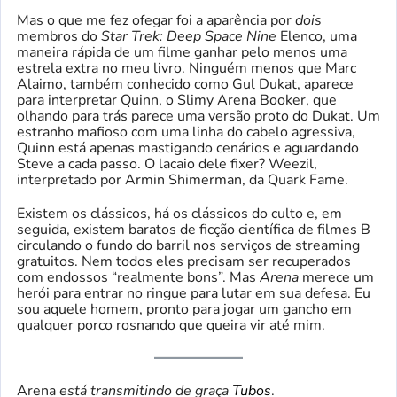
Mas o que me fez ofegar foi a aparência por
dois
membros do
Star Trek: Deep Space Nine
Elenco, uma
maneira rápida de um filme ganhar pelo menos uma
estrela extra no meu livro. Ninguém menos que Marc
Alaimo, também conhecido como Gul Dukat, aparece
para interpretar Quinn, o Slimy Arena Booker, que
olhando para trás parece uma versão proto do Dukat. Um
estranho mafioso com uma linha do cabelo agressiva,
Quinn está apenas mastigando cenários e aguardando
Steve a cada passo. O lacaio dele fixer? Weezil,
interpretado por Armin Shimerman, da Quark Fame.
Existem os clássicos, há os clássicos do culto e, em
seguida, existem baratos de ficção científica de filmes B
circulando o fundo do barril nos serviços de streaming
gratuitos. Nem todos eles precisam ser recuperados
com endossos “realmente bons”. Mas
Arena
merece um
herói para entrar no ringue para lutar em sua defesa. Eu
sou aquele homem, pronto para jogar um gancho em
qualquer porco rosnando que queira vir até mim.
Arena
está transmitindo de graça
Tubos
.