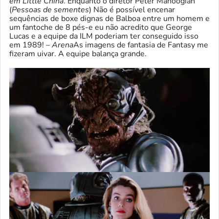
em Little China
. Enquanto o diretor Peter Manoogian
(
Pessoas de sementes
) Não é possível encenar
sequências de boxe dignas de Balboa entre um homem e
um fantoche de 8 pés-e eu não acredito que George
Lucas e a equipe da ILM poderiam ter conseguido isso
em 1989! –
Arena
As imagens de fantasia de Fantasy me
fizeram uivar. A equipe balança grande.