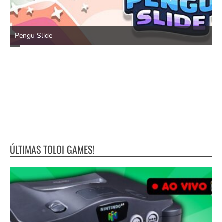
Pengu Slide
D
ÚLTIMAS TOLOI GAMES!