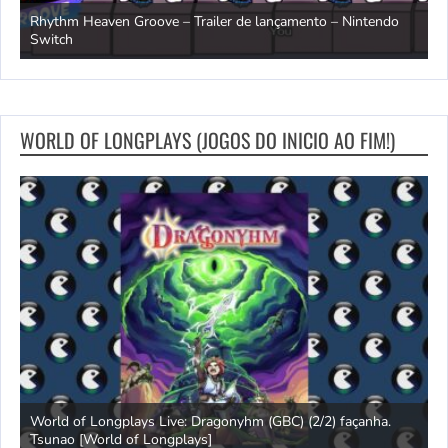
Rhythm Heaven Groove – Trailer de lançamento – Nintendo
T
Switch
e
WORLD OF LONGPLAYS (JOGOS DO INICIO AO FIM!)
s
World of Longplays Live: Dragonyhm (GBC) (2/2) façanha.
Tsunao [World of Longplays]
L