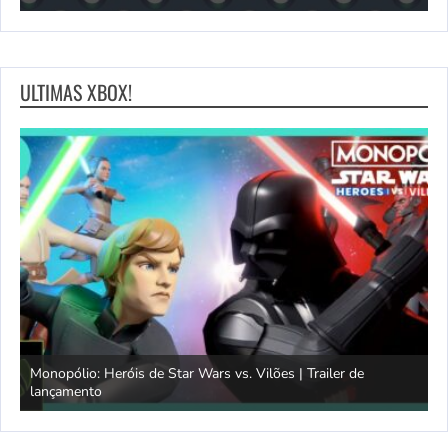
ULTIMAS XBOX!
Monopólio: Heróis de Star Wars vs. Vilões | Trailer de
lançamento
S