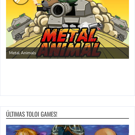
S
Metal Animals
ÚLTIMAS TOLOI GAMES!