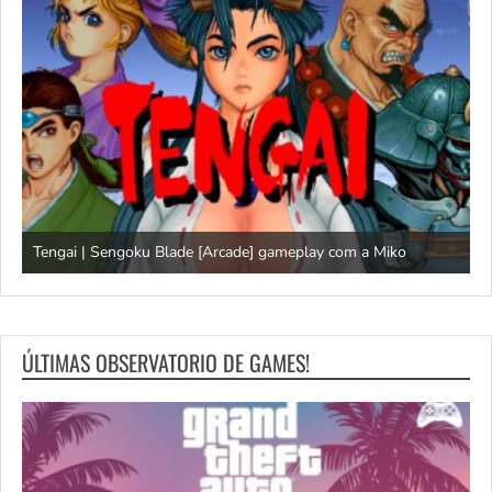
Tengai | Sengoku Blade [Arcade] gameplay com a Miko
D
ÚLTIMAS OBSERVATORIO DE GAMES!