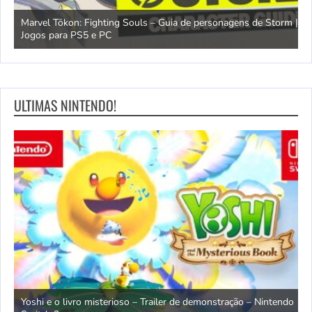
Marvel Tōkon: Fighting Souls – Guia de personagens de Storm |
Jogos para PS5 e PC
T
ULTIMAS NINTENDO!
o ao
Yoshi e o livro misterioso – Trailer de demonstração – Nintendo
D