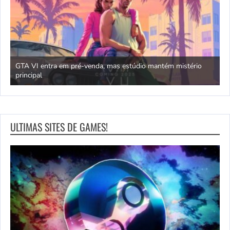
GTA VI entra em pré-venda, mas estúdio mantém mistério
principal
J
ULTIMAS SITES DE GAMES!