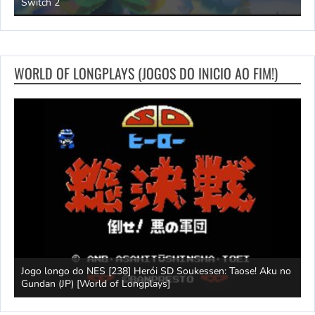
Switch 2
l
WORLD OF LONGPLAYS (JOGOS DO INICIO AO FIM!)
rld
Jogo longo do NES [238] Herói SD Soukessen: Taose! Aku no
L
Gundan (JP) [World of Longplays]
L