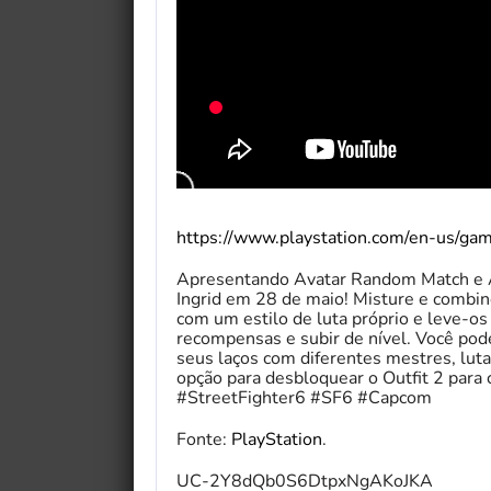
https://www.playstation.com/en-us/gam
Apresentando Avatar Random Match e A
Ingrid em 28 de maio! Misture e combin
com um estilo de luta próprio e leve-os
recompensas e subir de nível. Você pod
seus laços com diferentes mestres, luta
opção para desbloquear o Outfit 2 pa
#StreetFighter6 #SF6 #Capcom
Fonte:
PlayStation
.
UC-2Y8dQb0S6DtpxNgAKoJKA