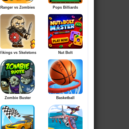
Ranger vs Zombies
Pops Billiards
Vikings vs Skeletons
Nut Bolt
Zombie Buster
Basketball