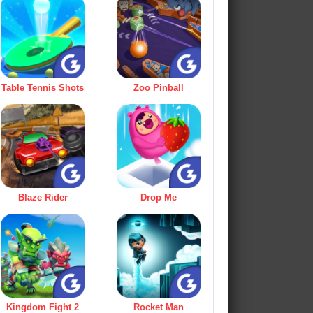
Table Tennis Shots
Zoo Pinball
Blaze Rider
Drop Me
Kingdom Fight 2
Rocket Man