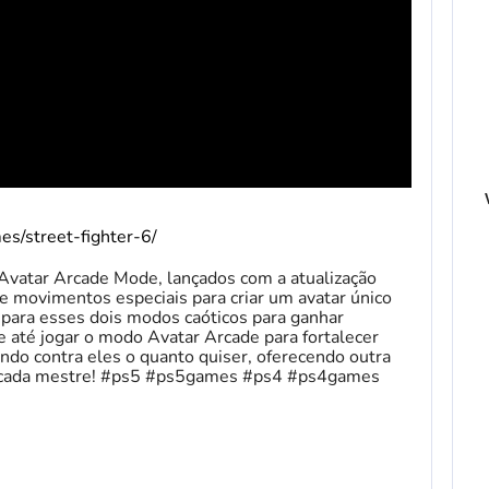
es/street-fighter-6/
vatar Arcade Mode, lançados com a atualização
e movimentos especiais para criar um avatar único
 para esses dois modos caóticos para ganhar
e até jogar o modo Avatar Arcade para fortalecer
ndo contra eles o quanto quiser, oferecendo outra
ra cada mestre! #ps5 #ps5games #ps4 #ps4games