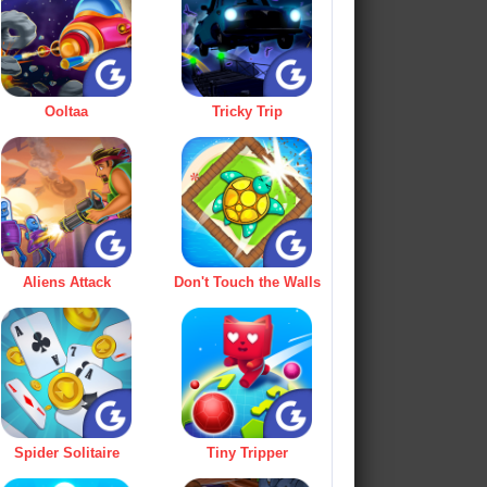
Ooltaa
Tricky Trip
Aliens Attack
Don't Touch the Walls
Spider Solitaire
Tiny Tripper