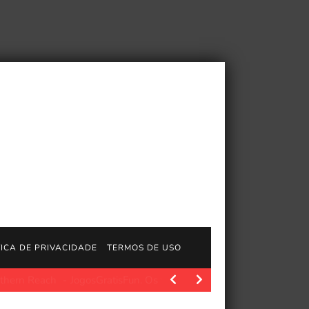
TICA DE PRIVACIDADE
TERMOS DE USO
JogosGratisFun. Os fãs de Jeff VanderMeer e de sua…