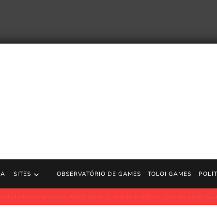
RA
SITES
OBSERVATÓRIO DE GAMES
TOLOI GAMES
POLÍ
uncia Abdication, o quinto e último livro da série Southern Reach