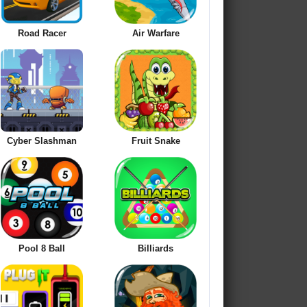
Road Racer
Air Warfare
Cyber Slashman
Fruit Snake
Pool 8 Ball
Billiards