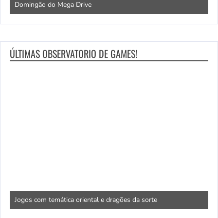
Domingão do Mega Drive
L
ÚLTIMAS OBSERVATORIO DE GAMES!
N
Jogos com temática oriental e dragões da sorte
c