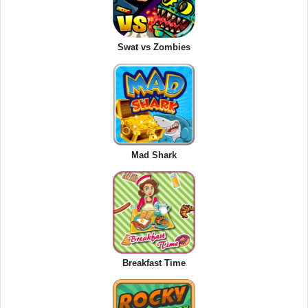
Swat vs Zombies
Mad Shark
Breakfast Time