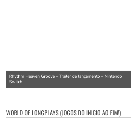
Rhythm Heaven Groove – Trailer de lançamento – Nintendo
T
Switch
e
WORLD OF LONGPLAYS (JOGOS DO INICIO AO FIM!)