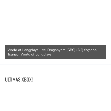
s
World of Longplays Live: Dragonyhm (GBC) (2/2) façanha.
Tsunao [World of Longplays]
L
ULTIMAS XBOX!