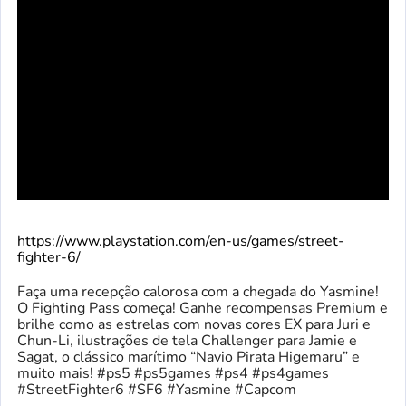
https://www.playstation.com/en-us/games/street-
fighter-6/
Faça uma recepção calorosa com a chegada do Yasmine!
O Fighting Pass começa! Ganhe recompensas Premium e
brilhe como as estrelas com novas cores EX para Juri e
Chun-Li, ilustrações de tela Challenger para Jamie e
Sagat, o clássico marítimo “Navio Pirata Higemaru” e
muito mais! #ps5 #ps5games #ps4 #ps4games
#StreetFighter6 #SF6 #Yasmine #Capcom