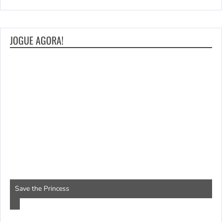
JOGUE AGORA!
P
Save the Princess