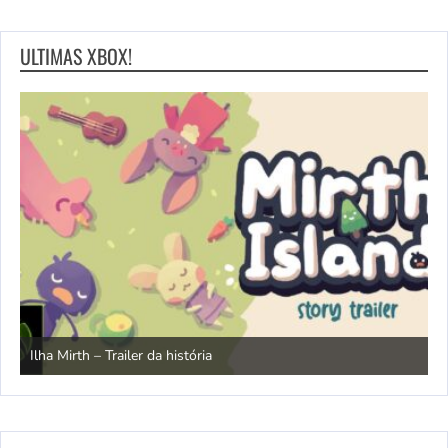
ULTIMAS XBOX!
N
Ilha Mirth – Trailer da história
d