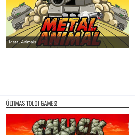
S
Metal Animals
ÚLTIMAS TOLOI GAMES!