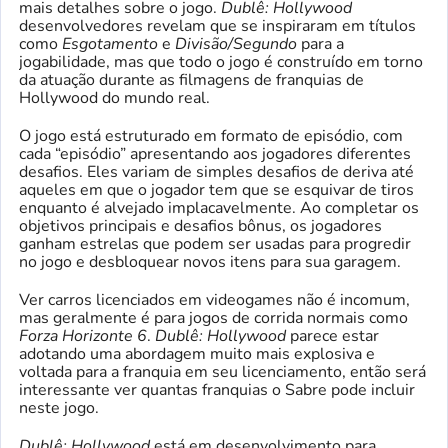
mais detalhes sobre o jogo.
Dublê: Hollywood
desenvolvedores revelam que se inspiraram em títulos
como
Esgotamento
e
Divisão/Segundo
para a
jogabilidade, mas que todo o jogo é construído em torno
da atuação durante as filmagens de franquias de
Hollywood do mundo real.
O jogo está estruturado em formato de episódio, com
cada “episódio” apresentando aos jogadores diferentes
desafios. Eles variam de simples desafios de deriva até
aqueles em que o jogador tem que se esquivar de tiros
enquanto é alvejado implacavelmente. Ao completar os
objetivos principais e desafios bônus, os jogadores
ganham estrelas que podem ser usadas para progredir
no jogo e desbloquear novos itens para sua garagem.
Ver carros licenciados em videogames não é incomum,
mas geralmente é para jogos de corrida normais como
Forza Horizonte 6
.
Dublê: Hollywood
parece estar
adotando uma abordagem muito mais explosiva e
voltada para a franquia em seu licenciamento, então será
interessante ver quantas franquias o Sabre pode incluir
neste jogo.
Dublê: Hollywood
está em desenvolvimento para