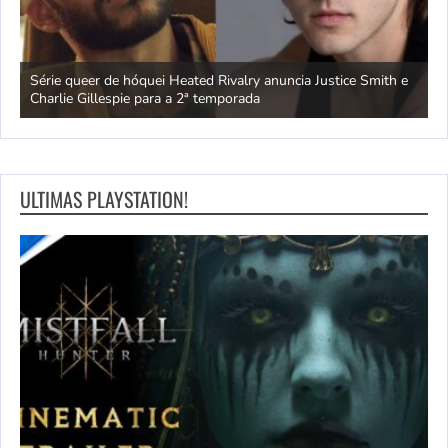
ivo
Série queer de hóquei Heated Rivalry anuncia Justice Smith e
B
Charlie Gillespie para a 2ª temporada
e
ULTIMAS PLAYSTATION!