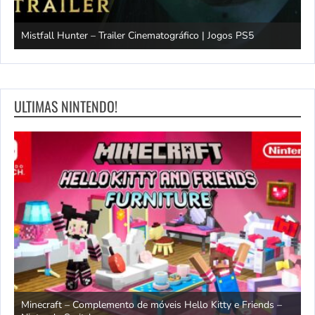
Mistfall Hunter – Trailer Cinematográfico | Jogos PS5
S
ULTIMAS NINTENDO!
endo
Minecraft – Complemento de móveis Hello Kitty e Friends –
O