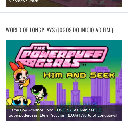
Nintendo Switch
d
WORLD OF LONGPLAYS (JOGOS DO INICIO AO FIM!)
Game Boy Advance Long Play [157] As Meninas
A
Superpoderosas: Ele e Procuram (EUA) [World of Longplays]
L