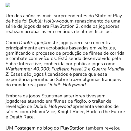
Um dos anúncios mais surpreendentes do State of Play
de hoje foi
Dublê: Hollywood
um renascimento de uma
série de jogos da era PlayStation 2, onde os jogadores
realizam acrobacias em cenários de filmes fictícios.
Como
Dublê: Ignição
este jogo parece se concentrar
principalmente em acrobacias baseadas em veículos,
gamificando o processo de produção de filmes de corrida
e combate com veículos. Está sendo desenvolvido pela
Sabre Interactive, conhecida por publicar jogos como
Warhammer 40.000: Fuzileiro Naval 2
e
Guerra Mundial
Z
. Esses são jogos licenciados e parece que essa
experiência permitiu ao Sabre trazer algumas franquias
do mundo real para
Dublê: Hollywood
.
Embora os jogos Stuntman anteriores tivessem
jogadores atuando em filmes de ficção, o trailer de
revelação de
Dublê: Hollywood
apresenta veículos de
séries como Miami Vice, Knight Rider, Back to the Future
e Death Race.
UM
Postagem no blog do PlayStation
também revelou