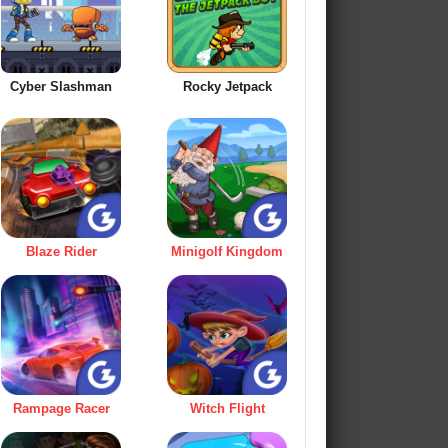
Cyber Slashman
Rocky Jetpack
Blaze Rider
Minigolf Kingdom
Rampage Racer
Witch Flight