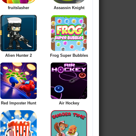
fruitslasher
Assassin Knight
Alien Hunter 2
Frog Super Bubbles
Red Imposter Hunt
Air Hockey