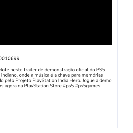
/10010699
te neste trailer de demonstração oficial do PS5.
 indiano, onde a música é a chave para memórias
ado pelo Projeto PlayStation India Hero. Jogue a demo
jos agora na PlayStation Store #ps5 #ps5games