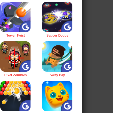
Tower Twist
Saucer Dodge
Pixel Zombies
Sway Bay