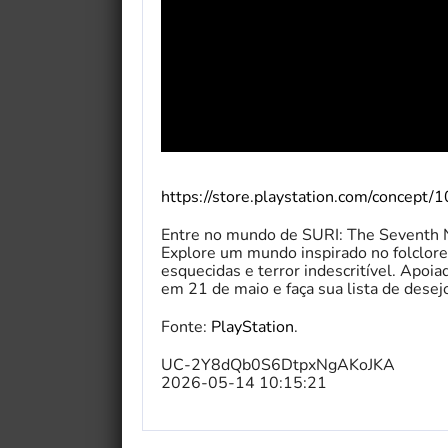
https://store.playstation.com/concept
Entre no mundo de SURI: The Seventh No
Explore um mundo inspirado no folclore
esquecidas e terror indescritível. Apoi
em 21 de maio e faça sua lista de dese
Fonte:
PlayStation
.
UC-2Y8dQb0S6DtpxNgAKoJKA
2026-05-14 10:15:21