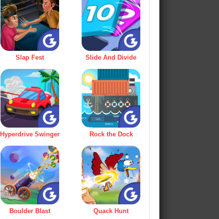
Slap Fest
Slide And Divide
Hyperdrive Swinger
Rock the Dock
Boulder Blast
Quack Hunt