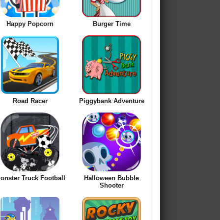
Happy Popcorn
Burger Time
Road Racer
Piggybank Adventure
onster Truck Football
Halloween Bubble
Shooter