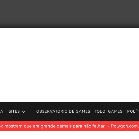
RA
SITES
OBSERVATÓRIO DE GAMES
TOLOI GAMES
POLÍ
x mostram que era grande demais para não falhar
Polygon.com.