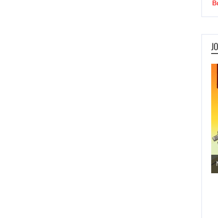
B
J
Jogos de Aventura