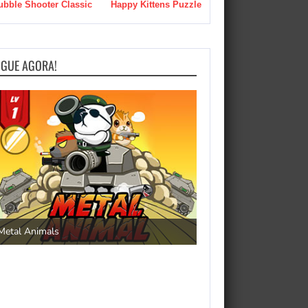
ubble Shooter Classic
Happy Kittens Puzzle
OGUE AGORA!
Save the Princess
Metal Animals