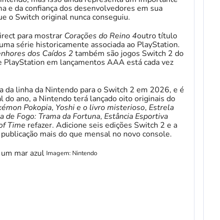
rma e da confiança dos desenvolvedores em sua
e o Switch original nunca conseguiu.
irect para mostrar
Corações do Reino 4
outro título
 uma série historicamente associada ao PlayStation.
nhores dos Caídos 2
também são jogos Switch 2 do
e PlayStation em lançamentos AAA está cada vez
da linha da Nintendo para o Switch 2 em 2026, e é
l do ano, a Nintendo terá lançado oito originais do
kémon Pokopia
,
Yoshi e o livro misterioso
,
Estrela
 de Fogo: Trama da Fortuna
,
Estância Esportiva
 of Time
refazer. Adicione seis edições Switch 2 e a
publicação mais do que mensal no novo console.
Imagem: Nintendo