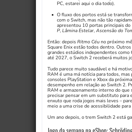
PC, estarei aqui o dia todo).
O fluxo dos portos está se transf
com o Switch, mas não tão rapidame
apresentou 10 portas principais do 
P
,
Lâmina Estelar
,
Ascensão do To
Então: depois
Ritmo Céu
no próximo mês
Square Enix estão todos dentro. Outro
grandes estúdios independentes como CI
até 2027, o Switch 2 receberá muitos jo
Tudo parece muito saudável e há motivos
RAM é uma má notícia para todos, mas p
consoles PlayStation e Xbox da próxima
desempenho em relação ao Switch 2. Pr
RAM e armazenamento interno do que se
precisar pensar em um substituto para e
enxuto que roda jogos mais leves – par
meio a uma crise de acessibilidade para
Um ano depois, o trem Switch 2 está ga
Jogo da semana na eShop: Schrödinge