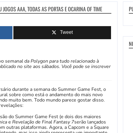
JOGOS AAA, TODAS AS PORTAS E OCARINA OF TIME
P
Tweet
N
ivo semanal da Polygon para tudo relacionado à
ublicado no site aos sábados. Você pode se inscrever
ersário durante a semana do Summer Game Fest, o
tural sobre como está o andamento do mais novo
indo muito bem. Todo mundo parece gostar disso.
revelações:
issão do Summer Game Fest (e dois dos maiores
nica
e
Revelação de Final Fantasy 7
serão lançados
com outras plataformas. Agora, a Capcom e a Square
Nintendo, mas isso ainda representa um importante