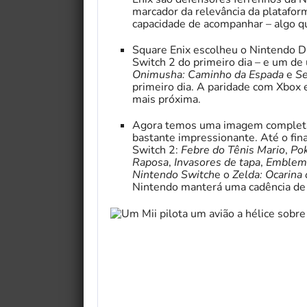
marcador da relevância da platafo
capacidade de acompanhar – algo qu
Square Enix escolheu o Nintendo D
Switch 2 do primeiro dia – e um de
Onimusha: Caminho da Espada
e
Se
primeiro dia.
A paridade com Xbox 
mais próxima.
Agora temos uma imagem completa 
bastante impressionante. Até o fina
Switch 2:
Febre do Tênis Mario
,
Po
Raposa
,
Invasores de tapa
,
Emblema
Nintendo Switch
e o
Zelda: Ocarina
Nintendo manterá uma cadência de 