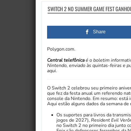
SWITCH 2 NO SUMMER GAME FEST GANHOU 
Share
Polygon.com.
Central telefônica
é o boletim informat
Nintendo, enviado às quintas-feiras e p
aqui.
O Switch 2 celebrou seu primeiro aniv
que fez da festa anual um referendo na
console da Nintendo. Em resumo: está 
Aqui estão alguns dados da semana de 
Os suportes para livros da transm
jogos de 2027),
Resident Evil Verô
no Switch 2 no primeiro dia junto 
Enix são defensores ferrenhos da 