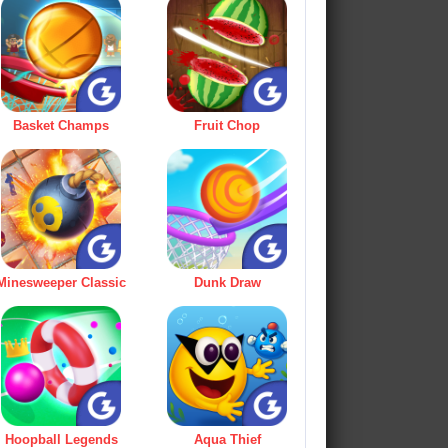
Basket Champs
Fruit Chop
Minesweeper Classic
Dunk Draw
Hoopball Legends
Aqua Thief