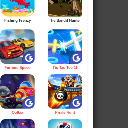
Fishing Frenzy
The Bandit Hunter
Furious Speed
Tic Tac Toe 11
Ooltaa
Pirate Hunt