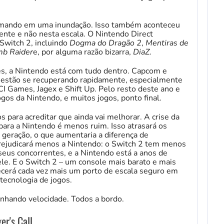
ormando em uma inundação. Isso também aconteceu
nte e não nesta escala. O Nintendo Direct
Switch 2, incluindo
Dogma do Dragão 2
,
Mentiras de
mb Raider
e, por alguma razão bizarra,
DiaZ
.
, a Nintendo está com tudo dentro. Capcom e
s estão se recuperando rapidamente, especialmente
 Games, Jagex e Shift Up. Pelo resto deste ano e
gos da Nintendo, e muitos jogos, ponto final.
 para acreditar que ainda vai melhorar. A crise da
ara a Nintendo é menos ruim. Isso atrasará os
 geração, o que aumentaria a diferença de
ejudicará menos a Nintendo: o Switch 2 tem menos
us concorrentes, e a Nintendo está a anos de
le. E o Switch 2 – um console mais barato e mais
ecerá cada vez mais um porto de escala seguro em
 tecnologia de jogos.
nhando velocidade. Todos a bordo.
r's Call