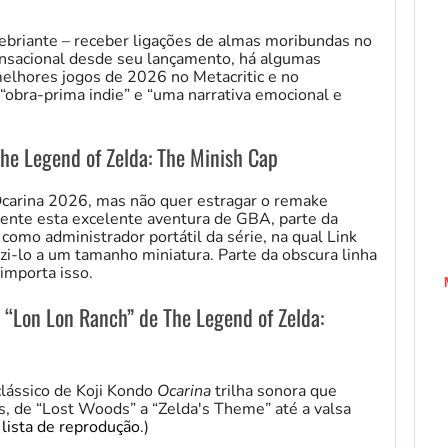
ebriante – receber ligações de almas moribundas no
ensacional desde seu lançamento, há algumas
elhores jogos de 2026 no Metacritic e no
obra-prima indie” e “uma narrativa emocional e
he Legend of Zelda: The Minish Cap
carina 2026, mas não quer estragar o remake
mente esta excelente aventura de GBA, parte da
como administrador portátil da série, na qual Link
i-lo a um tamanho miniatura. Parte da obscura linha
importa isso.
 “Lon Lon Ranch” de The Legend of Zelda:
clássico de Koji Kondo
Ocarina
trilha sonora que
s, de “Lost Woods” a “Zelda's Theme” até a valsa
 lista de reprodução
.)