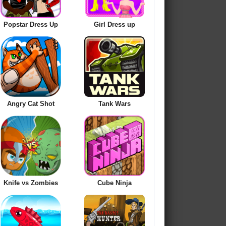
Popstar Dress Up
Girl Dress up
Angry Cat Shot
Tank Wars
Knife vs Zombies
Cube Ninja