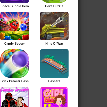
Space Bubble Hero
Hexa Puzzle
Candy Soccer
Hills Of War
Brick Breaker Bash
Dashers