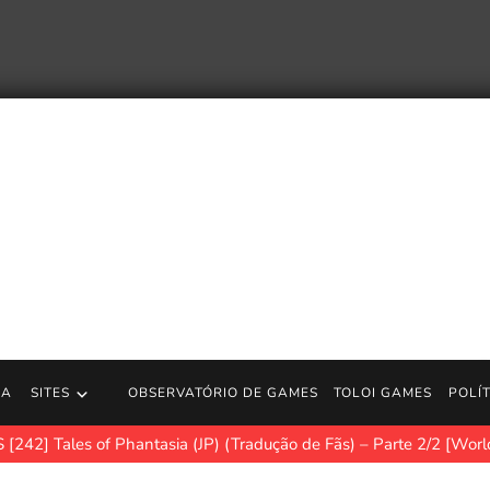
RA
SITES
OBSERVATÓRIO DE GAMES
TOLOI GAMES
POLÍ
[242] Tales of Phantasia (JP) (Tradução de Fãs) – Parte 2/2 [Worl