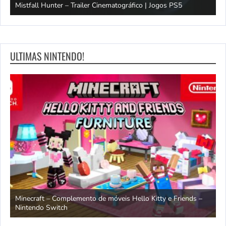
Mistfall Hunter – Trailer Cinematográfico | Jogos PS5
S
ULTIMAS NINTENDO!
endo
Minecraft – Complemento de móveis Hello Kitty e Friends –
O
Nintendo Switch
d