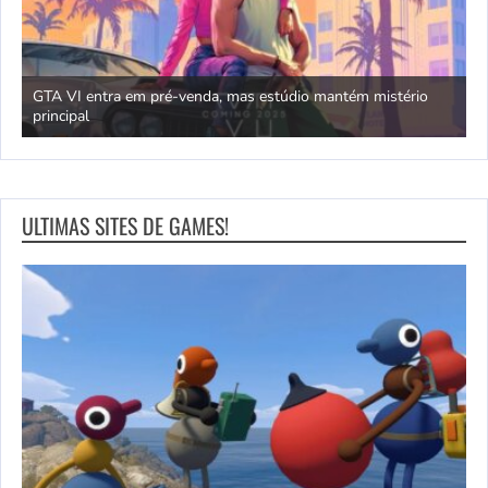
GTA VI entra em pré-venda, mas estúdio mantém mistério
principal
J
ULTIMAS SITES DE GAMES!