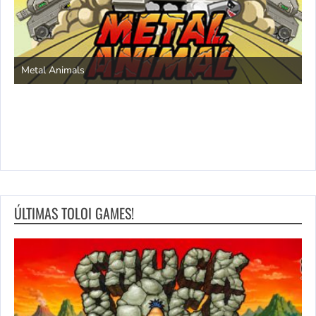
S
Metal Animals
ÚLTIMAS TOLOI GAMES!