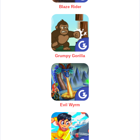
Blaze Rider
Grumpy Gorilla
Evil Wyrm