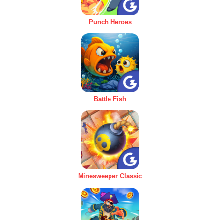
Punch Heroes
Battle Fish
Minesweeper Classic