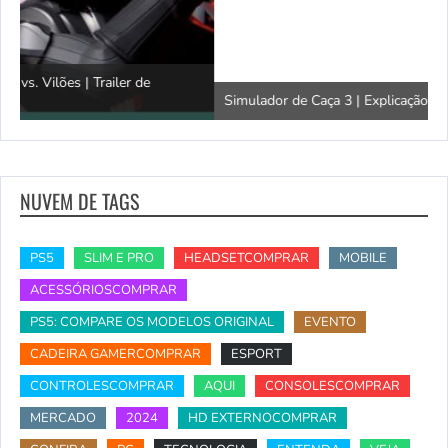
Simulador de Caça 3 | Explicação do SimFauna
T
NUVEM DE TAGS
PS5
SLIM E PRO
HEADSETCOMPRAR
MOBILE
ACESSÓRIOSCOMPRAR
PS5: COMPARE OS MODELOS ORIGINAL
EVENTO
CADEIRA GAMERCOMPRAR
ESPORT
CONTROLESCOMPRAR
AQUI
CONSOLESCOMPRAR
MERCADO
2024
HD EXTERNOCOMPRAR