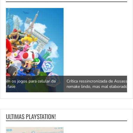
Crítica ressincronizada de Assassin's Creed Black Flag: um
O
remake lindo, mas mal elaborado
o
ULTIMAS PLAYSTATION!