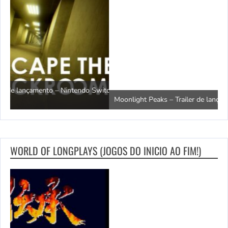
witch
T
Moonlight Peaks – Trailer de lançamento – Nintendo Switch 2
S
WORLD OF LONGPLAYS (JOGOS DO INICIO AO FIM!)