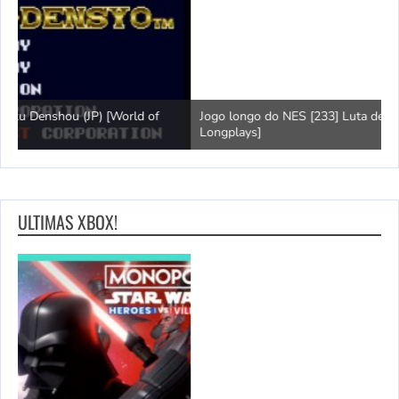
Jogo longo do NES [233] Luta de 10 jardas (EUA) [World of
L
Longplays]
F
ULTIMAS XBOX!