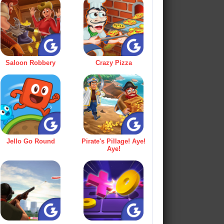
Saloon Robbery
Crazy Pizza
Jello Go Round
Pirate's Pillage! Aye!
Aye!