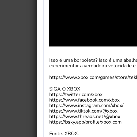
Isso é uma borboleta? Isso é uma abel
experimentar a verdadeira velocidade 
https://www.xbox.com/games/store/
SIGA O XBOX
https://twitter.com/xbox
https://www.facebook.com/xbox
https://www.instagram.com/xbox/
https://www.tiktok.com/@xbox
https://www.threads.net/@xbox
https://bsky.app/profile/xbox.com
Fonte:
XBOX
.