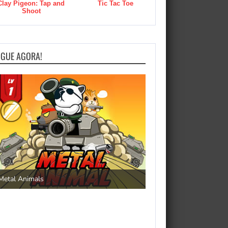
Clay Pigeon: Tap and
Tic Tac Toe
Shoot
OGUE AGORA!
Save the Princess
Metal Animals