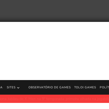
RA
SITES
OBSERVATÓRIO DE GAMES
TOLOI GAMES
POLÍ
 Fallout começa a ser filmada, o ator de The Ghoul confirma
Pol