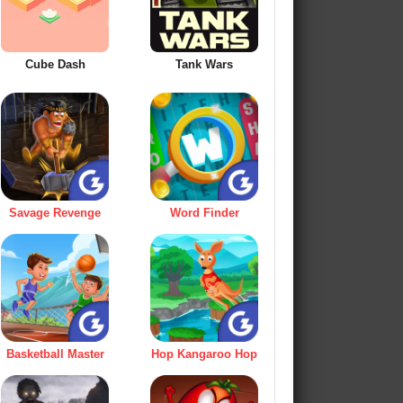
Cube Dash
Tank Wars
Savage Revenge
Word Finder
Basketball Master
Hop Kangaroo Hop