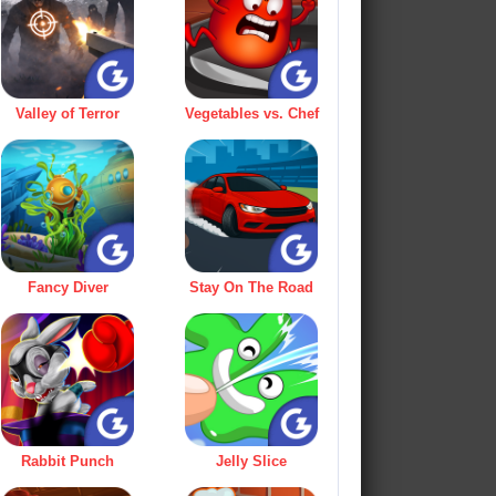
Valley of Terror
Vegetables vs. Chef
Fancy Diver
Stay On The Road
Rabbit Punch
Jelly Slice