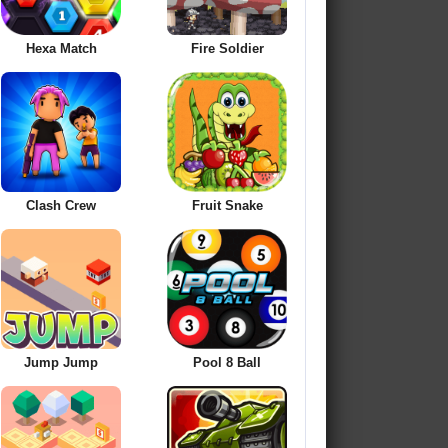
Hexa Match
Fire Soldier
Clash Crew
Fruit Snake
Jump Jump
Pool 8 Ball