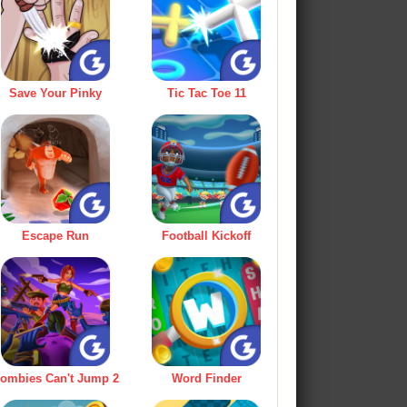
Save Your Pinky
Tic Tac Toe 11
Escape Run
Football Kickoff
ombies Can't Jump 2
Word Finder