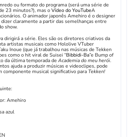
enredo ou formato do programa (será uma série de
 de 23 minutos?), mas o
Vídeo do YouTube
A
uncionários. O animador japonês Amehiro é o designer
e
dizer claramente a partir das semelhanças entre
 do show.
dirigirá a série. Eles são os diretores criativos da
ta artistas musicais como Hololive VTuber
 Taku Inoue (que já trabalhou nas músicas de Tekken
s como o hit viral de Suisei “
Bibbidi-Ba
”e Bump of
to da última temporada de
Academia do meu herói
.
tos ajuda a produzir músicas e videoclipes, pode
m componente musical significativo para
Tekken!
uinte:
or: Amehiro
sa azul
KEN