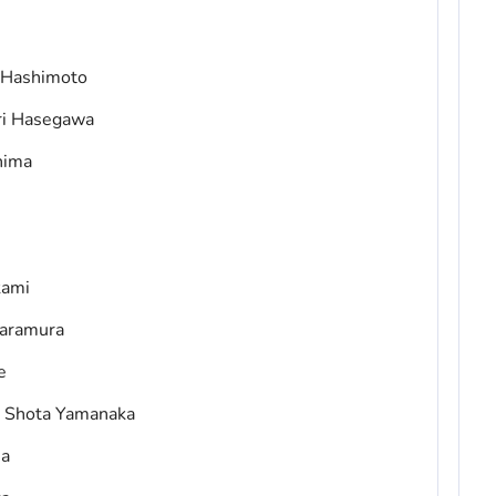
i Hashimoto
ori Hasegawa
hima
kami
Naramura
e
 / Shota Yamanaka
ma