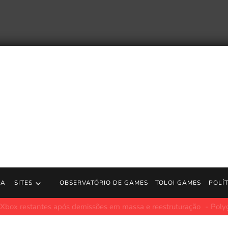
RA
SITES
OBSERVATÓRIO DE GAMES
TOLOI GAMES
POLÍ
okémon Go ‘Road to Legends’, programação de ataques
Polygon.