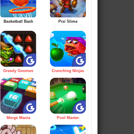
Basketball Bash
Pixi Slime
Greedy Gnomes
Crunching Ninjas
Merge Mania
Pool Master