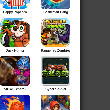
Happy Popcorn
Basketball Bang
Duck Hunter
Ranger vs Zombies
Strike Expert 2
Cyber Soldier