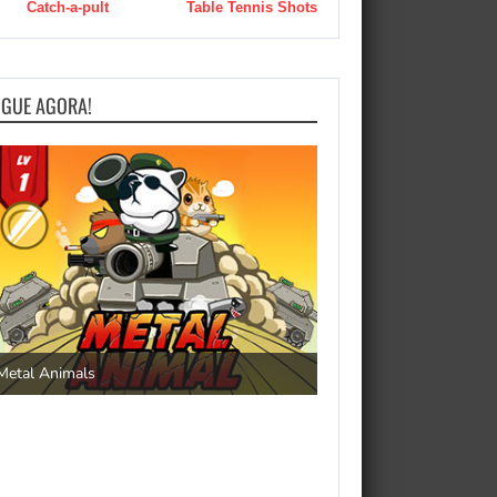
Catch-a-pult
Table Tennis Shots
OGUE AGORA!
Save the Princess
Metal Animals