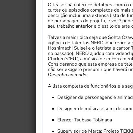
O teaser não oferece detalhes como o 
curtas ou episódios completos de mais
descrição inclui uma extensa lista de f
de personagens do projeto, e você pod
seu trabalho anterior
e o estilo de arte
Talvez a maior dica seja que Sohta Ozawa 
agência de talentos NERD, que represen
Hoshimachi Suisei e o letrista e cantor
no passado). NERD ajudou com videoclipe
Chicken's“
EU
”, a música de encerramen
Considerando que esta empresa de talen
não ser exagero presumir que haverá u
Desenho animado
.
A lista completa de funcionários é a seg
Designer de personagens e animad
Designer de música e som: de cami
Elenco: Tsubasa Tobinaga
Supervisor de Marca: Projeto TEK