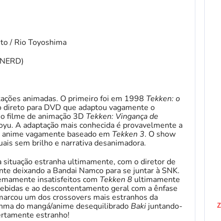
to / Rio Toyoshima
 (NERD)
tações animadas. O primeiro foi em 1998
Tekken: o
o direto para DVD que adaptou vagamente o
e o filme de animação 3D
Tekken: Vingança de
aoyu. A adaptação mais conhecida é provavelmente a
 anime vagamente baseado em
Tekken 3
. O show
suais sem brilho e narrativa desanimadora.
situação estranha ultimamente, com o diretor de
nte deixando a Bandai Namco para se juntar à SNK.
remamente insatisfeitos com
Tekken 8
ultimamente
cebidas e ao descontentamento geral com a ênfase
 marcou um dos crossovers mais estranhos da
 Hanma do mangá/anime desequilibrado
Baki
juntando-
Z
certamente estranho!