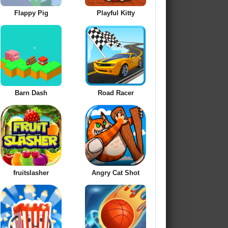
Flappy Pig
Playful Kitty
Barn Dash
Road Racer
fruitslasher
Angry Cat Shot