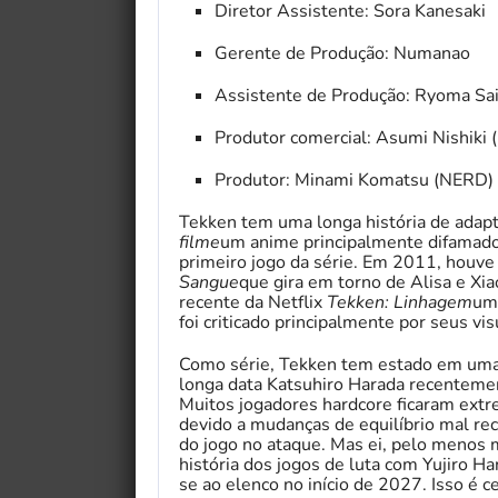
Diretor Assistente: Sora Kanesaki
Gerente de Produção: Numanao
Assistente de Produção: Ryoma Sai
Produtor comercial: Asumi Nishiki
Produtor: Minami Komatsu (NERD)
Tekken tem uma longa história de adap
filme
um anime principalmente difamad
primeiro jogo da série. Em 2011, houv
Sangue
que gira em torno de Alisa e Xi
recente da Netflix
Tekken: Linhagem
um
foi criticado principalmente por seus vi
Como série, Tekken tem estado em uma 
longa data Katsuhiro Harada recenteme
Muitos jogadores hardcore ficaram ext
devido a mudanças de equilíbrio mal re
do jogo no ataque. Mas ei, pelo menos
história dos jogos de luta com Yujiro
se ao elenco no início de 2027. Isso é 