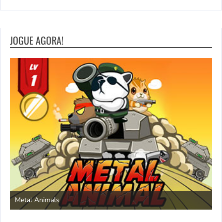
JOGUE AGORA!
S
Metal Animals