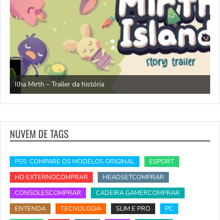
N
Ilha Mirth – Trailer da história
d
NUVEM DE TAGS
PS5: COMPARE OS MODELOS ORIGINAL
ESPORT
HD EXTERNOCOMPRAR
HEADSETCOMPRAR
CONSOLESCOMPRAR
CADEIRA GAMERCOMPRAR
ENTENDA
TECNOLOGIA
SLIM E PRO
PC