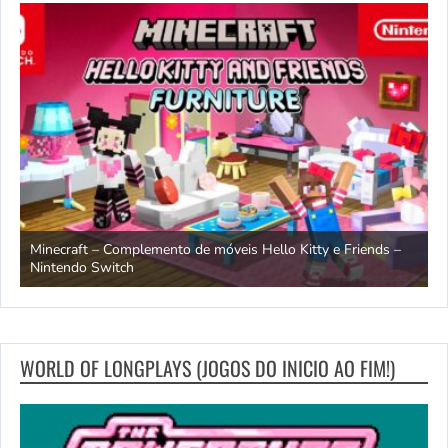
endo
Minecraft – Complemento de móveis Hello Kitty e Friends –
O
Nintendo Switch
d
WORLD OF LONGPLAYS (JOGOS DO INICIO AO FIM!)