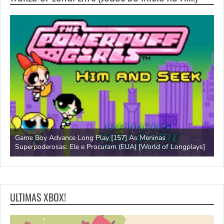
Game Boy Advance Long Play [157] As Meninas
A
Superpoderosas: Ele e Procuram (EUA) [World of Longplays]
L
ULTIMAS XBOX!