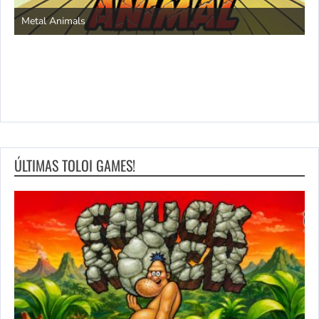
S
Metal Animals
ÚLTIMAS TOLOI GAMES!