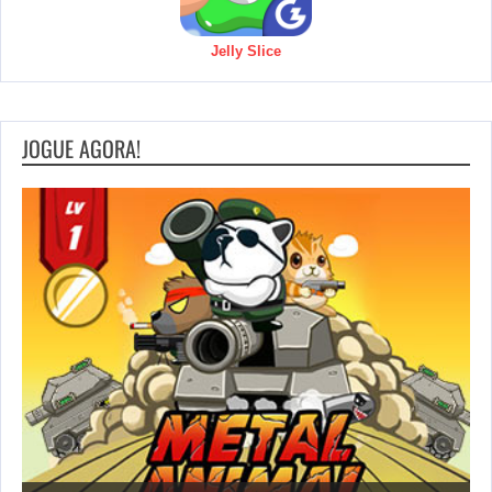
Jelly Slice
JOGUE AGORA!
S