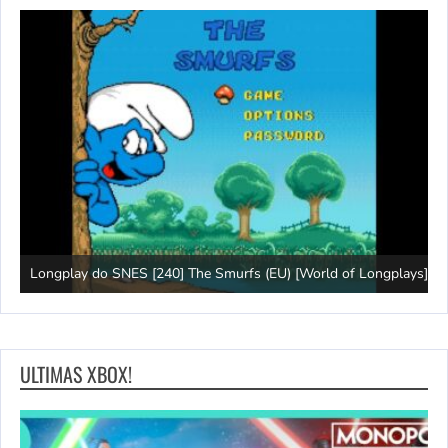
Longplay do SNES [240] The Smurfs (EU) [World of Longplays]
J
ULTIMAS XBOX!