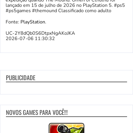
expedição quando The Mound: Omen of Cthulhu for
lançado em 15 de julho de 2026 no PlayStation 5. #ps5
#ps5games #themound Classificado como adulto
Fonte:
PlayStation
.
UC-2Y8dQb0S6DtpxNgAKoJKA
2026-07-06 11:30:32
PUBLICIDADE
NOVOS GAMES PARA VOCÊ!!!