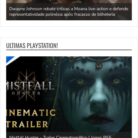
ra
Dwayne Johnson rebate críticas a Moana live-action e defende
C
representatividade polinésia após fracasso de bilheteria
a
ULTIMAS PLAYSTATION!
Mistfall Hunter – Trailer Cinematográfico | Jogos PS5
S