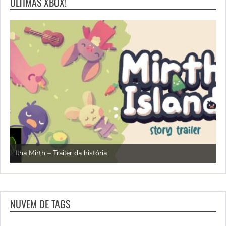
ULTIMAS XBOX!
N
Ilha Mirth – Trailer da história
d
NUVEM DE TAGS