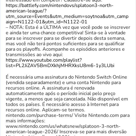
Interessado em competir? Cadastre-se aqui:
https://battlefy.com/nintendovs/splatoon3-north-
american-league/?
utm_source=Events&utm_medium=soytnoa&utm_camp
aign=N1122-01&utm_id=N1122-01
– NOTA: Esta é a ÚLTIMA vez que você pode se inscrever
e ainda ter uma chance competitiva! Sinta-se à vontade
para se inscrever para se divertir depois desta semana,
mas você não terá pontos suficientes para se qualificar
para os playoffs. Acompanhe os episódios anteriores e
transmissões ao vivo aqui:
https://www.youtube.com/playlist?
list=PL2JiZAV5BmDXkhjMHRXksU8m6-1y3LUbi
É necessária uma assinatura do Nintendo Switch Online
(vendida separadamente) e uma conta Nintendo para
recursos online. A assinatura é renovada
automaticamente após o período inicial pelo preço
vigente, a menos que seja cancelada. Não disponível em
todos os países. É necessário acesso à Internet para
recursos online. Aplicam-se termos.
nintendo.com/purchase-terms/ Visite Nintendo.com para
mais informações:
www.nintendo.com/us/whatsnew/splatoon-3-north-
american-league-2026/ Inscreva-se para mais diversão