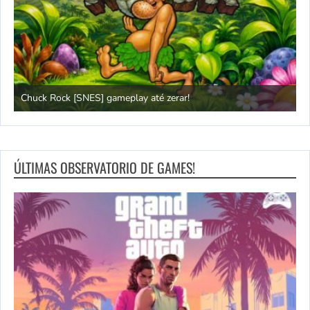
Chuck Rock [SNES] gameplay até zerar!
P
ÚLTIMAS OBSERVATORIO DE GAMES!