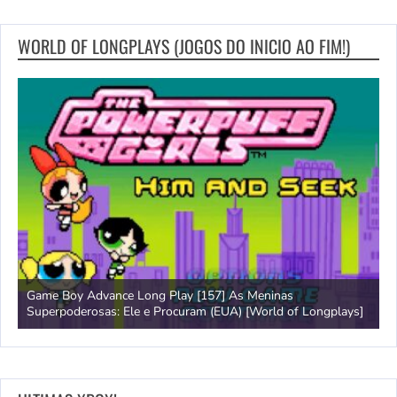
WORLD OF LONGPLAYS (JOGOS DO INICIO AO FIM!)
Game Boy Advance Long Play [157] As Meninas
A
Superpoderosas: Ele e Procuram (EUA) [World of Longplays]
L