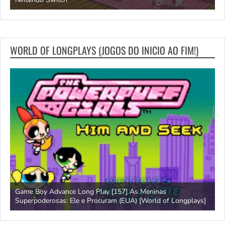
WORLD OF LONGPLAYS (JOGOS DO INICIO AO FIM!)
Game Boy Advance Long Play [157] As Meninas
A
Superpoderosas: Ele e Procuram (EUA) [World of Longplays]
L