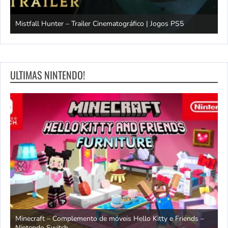
Mistfall Hunter – Trailer Cinematográfico | Jogos PS5
S
ULTIMAS NINTENDO!
endo
Minecraft – Complemento de móveis Hello Kitty e Friends –
O
Nintendo Switch
d