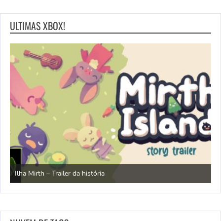
ULTIMAS XBOX!
N
Ilha Mirth – Trailer da história
d