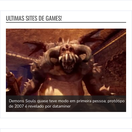
ULTIMAS SITES DE GAMES!
ica
Demons Souls quase teve modo em primeira pessoa; protótipo
A
de 2007 é revelado por dataminer
p