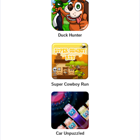
Duck Hunter
Super Cowboy Run
Car Unpuzzled