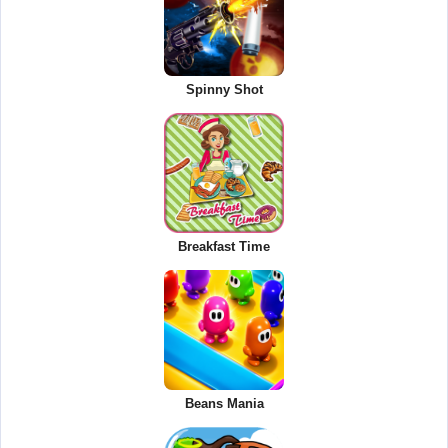
Spinny Shot
Breakfast Time
Beans Mania