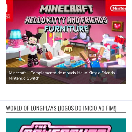
endo
Minecraft – Complemento de móveis Hello Kitty e Friends –
O
Nintendo Switch
d
WORLD OF LONGPLAYS (JOGOS DO INICIO AO FIM!)