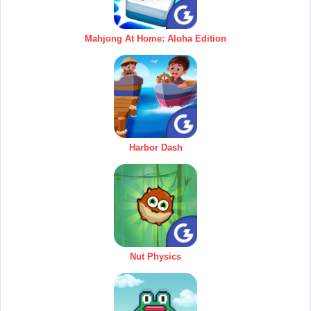
Mahjong At Home: Aloha Edition
Harbor Dash
Nut Physics