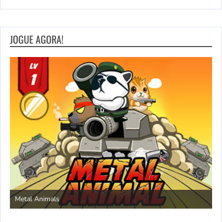
JOGUE AGORA!
S
Metal Animals