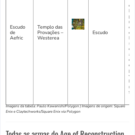
Te
da
Pr
pa
re
Escudo
Templo das
es
de
Provações –
Escudo
es
Aefric
Westerea
Es
só 
di
ap
co
de
pa
ve
li
mi
fin
Imagens da tabela: Paulo Kawanishi/Polygon | Imagens de origem: Square
Enix e Claytechworks/Square Enix via Polygon
Todas as armas do Age of Reconstruction