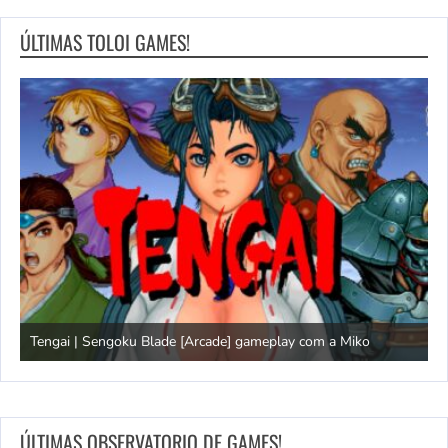
ÚLTIMAS TOLOI GAMES!
Tengai | Sengoku Blade [Arcade] gameplay com a Miko
D
ÚLTIMAS OBSERVATORIO DE GAMES!