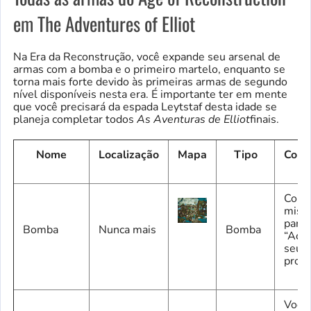
em The Adventures of Elliot
Na Era da Reconstrução, você expande seu arsenal de
armas com a bomba e o primeiro martelo, enquanto se
torna mais forte devido às primeiras armas de segundo
nível disponíveis nesta era. É importante ter em mente
que você precisará da espada Leytstaf desta idade se
planeja completar todos
As Aventuras de Elliot
finais.
Nome
Localização
Mapa
Tipo
Como
Concl
miss
paral
Bomba
Nunca mais
Bomba
“Aca
seus
probl
Você