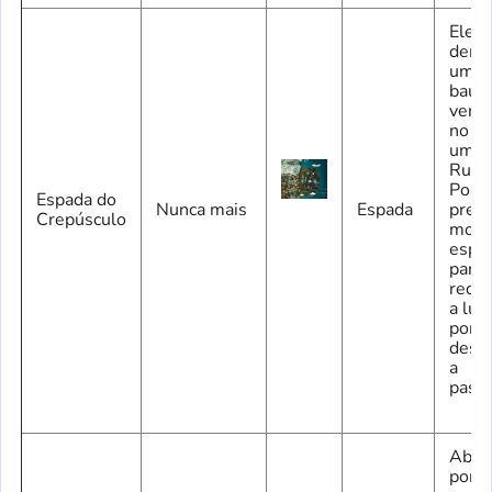
Ele e
dentr
um g
baú
verm
no su
um d
Ruína
Porta
Espada do
Nunca mais
Espada
preci
Crepúsculo
move
espe
para
redir
a luz
portã
destr
a
pass
Abra 
porta