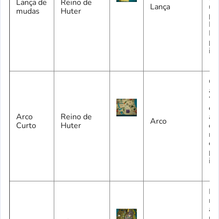
Lança de
Reino de
Lança
u
mudas
Huter
pa
Fa
Eu
pa
ini
Co
a 
“U
e 
Arco
Reino de
arc
Arco
Curto
Huter
co
no
or
pa
ini
De
ma
ab
po