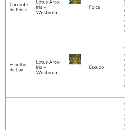
Lótus Arco-
Corrente
tr
Íris –
Foice
de Foice
pa
Westerea
en
o 
co
es
Vo
ob
es
Lótus Arco-
Espelho
es
Íris –
Escudo
da Lua
me
Westerea
qu
av
ca
Co
a 
Ad
ter
ní