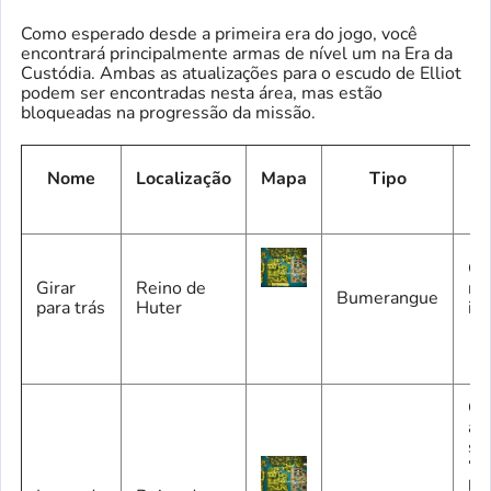
Como esperado desde a primeira era do jogo, você
encontrará principalmente armas de nível um na Era da
Custódia. Ambas as atualizações para o escudo de Elliot
podem ser encontradas nesta área, mas estão
bloqueadas na progressão da missão.
Nome
Localização
Mapa
Tipo
Co
Girar
Reino de
na 
Bumerangue
para trás
Huter
it
10
Co
a 
se
“U
la