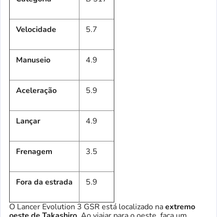
Velocidade
5.7
Manuseio
4.9
Aceleração
5.9
Lançar
4.9
Frenagem
3.5
Fora da estrada
5.9
O Lancer Evolution 3 GSR está localizado na
extremo
oeste de Takashiro
. Ao viajar para o oeste, faça um