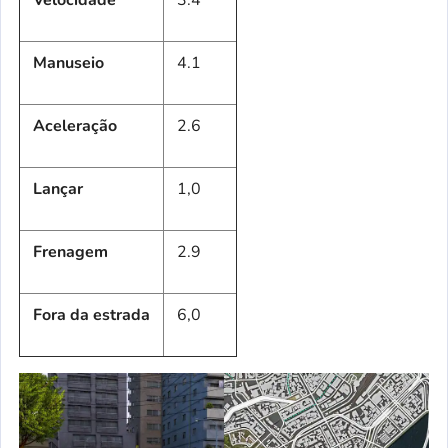
Velocidade
3.4
Manuseio
4.1
Aceleração
2.6
Lançar
1,0
Frenagem
2.9
Fora da estrada
6,0