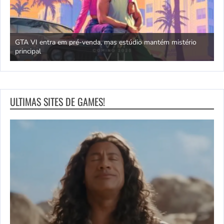
GTA VI entra em pré-venda, mas estúdio mantém mistério
principal
J
ULTIMAS SITES DE GAMES!