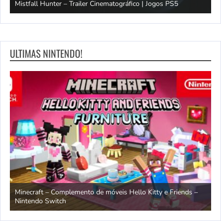
Mistfall Hunter – Trailer Cinematográfico | Jogos PS5
S
ULTIMAS NINTENDO!
endo
Minecraft – Complemento de móveis Hello Kitty e Friends –
O
Nintendo Switch
d