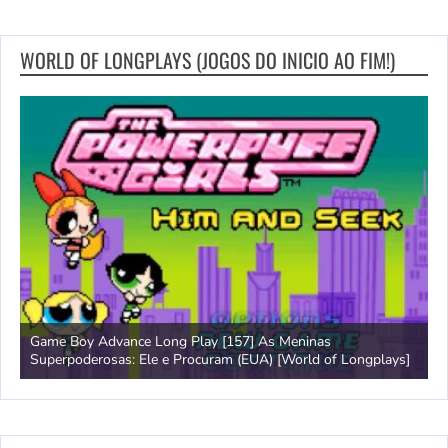
WORLD OF LONGPLAYS (JOGOS DO INICIO AO FIM!)
Game Boy Advance Long Play [157] As Meninas
A
Superpoderosas: Ele e Procuram (EUA) [World of Longplays]
L