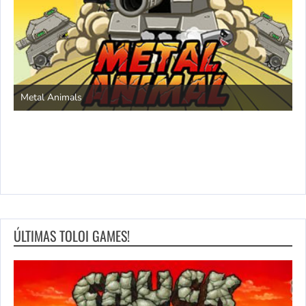
S
Metal Animals
ÚLTIMAS TOLOI GAMES!