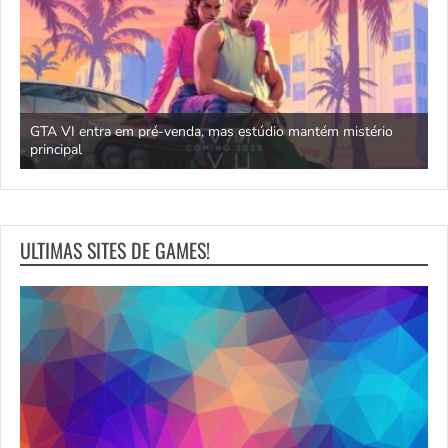
GTA VI entra em pré-venda, mas estúdio mantém mistério
principal
J
ULTIMAS SITES DE GAMES!