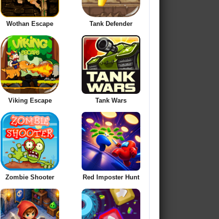
Wothan Escape
Tank Defender
Viking Escape
Tank Wars
Zombie Shooter
Red Imposter Hunt