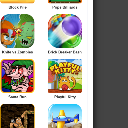
Block Pile
Pops Billiards
Knife vs Zombies
Brick Breaker Bash
Santa Run
Playful Kitty