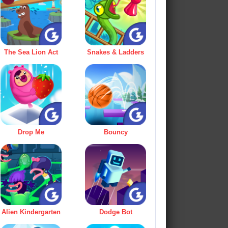
The Sea Lion Act
Snakes & Ladders
Drop Me
Bouncy
Alien Kindergarten
Dodge Bot