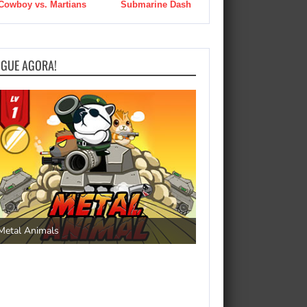
Cowboy vs. Martians
Submarine Dash
OGUE AGORA!
Save the Princess
Metal Animals