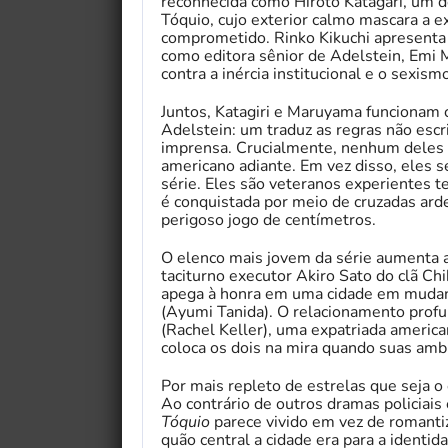
reconhecida como Hiroto Katagari, um d
Tóquio, cujo exterior calmo mascara a 
comprometido. Rinko Kikuchi apresent
como editora sênior de Adelstein, Emi
contra a inércia institucional e o sexism
Juntos, Katagiri e Maruyama funciona
Adelstein: um traduz as regras não escrit
imprensa. Crucialmente, nenhum deles e
americano adiante. Em vez disso, eles 
série. Eles são veteranos experientes t
é conquistada por meio de cruzadas ard
perigoso jogo de centímetros.
O elenco mais jovem da série aumenta a
taciturno executor Akiro Sato do clã Ch
apega à honra em uma cidade em mudanç
(Ayumi Tanida). O relacionamento prof
(Rachel Keller), uma expatriada america
coloca os dois na mira quando suas am
Por mais repleto de estrelas que seja o 
Ao contrário de outros dramas policiais
Tóquio
parece vivido em vez de romant
quão central a cidade era para a ident