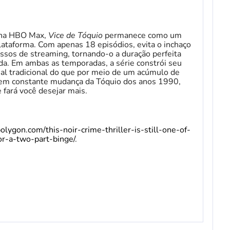
 na HBO Max,
Vice de Tóquio
permanece como um
plataforma. Com apenas 18 episódios, evita o inchaço
ssos de streaming, tornando-o a duração perfeita
da. Em ambas as temporadas, a série constrói seu
al tradicional do que por meio de um acúmulo de
 em constante mudança da Tóquio dos anos 1990,
 fará você desejar mais.
lygon.com/this-noir-crime-thriller-is-still-one-of-
r-a-two-part-binge/
.