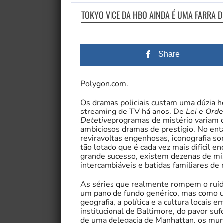
TOKYO VICE DA HBO AINDA É UMA FARRA D
Share
Polygon.com.
Os dramas policiais custam uma dúzia h
streaming de TV há anos. De
Lei e Ord
Detetive
programas de mistério variam 
ambiciosos dramas de prestígio. No en
reviravoltas engenhosas, iconografia s
tão lotado que é cada vez mais difícil e
grande sucesso, existem dezenas de mis
intercambiáveis ​​​​e batidas familiares de 
As séries que realmente rompem o ruíd
um pano de fundo genérico, mas como 
geografia, a política e a cultura locais 
institucional de Baltimore, do pavor suf
de uma delegacia de Manhattan, os mun