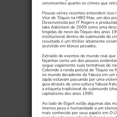
convincentes quanto os crimes que retr
Poucas séries recentes entendem isso m
Vice de Tóquio
na HBO Max, um dos pro
Desenvolvida por JT Rogers e produzida
Jake Adelstein de 2009 como uma descid
tingidas de neon da Tóquio dos anos 1990
institucional dentro do submundo do cr
resultado é um thriller altamente vicia
assistido em blocos pesados.
Extraído de eventos do mundo real que 
façanhas como um dos poucos ocidentais
segue vagamente suas tentativas de nav
Cobrindo a ronda policial de Tóquio no f
no mundo decadente da Yakuza em um 
Japão estavam passando por uma violent
guia através de uma cultura Yakuza frat
a etiqueta tradicional do submundo (c
capitalismo dos anos 1990.
Ao lado de Elgort estão algumas das ma
imenso peso e humanidade a um elenco
mais conhecido por seus papéis em
O Ú