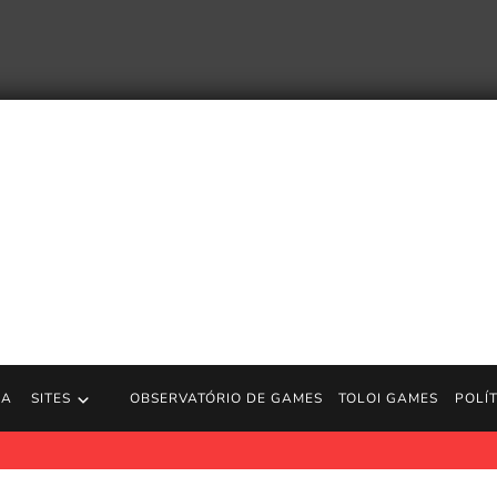
RA
SITES
OBSERVATÓRIO DE GAMES
TOLOI GAMES
POLÍ
a concluído em menos de 80 minutos durante Games Done Quick