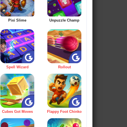
Pixi Slime
Unpuzzle Champ
Spell Wizard
Rollout
Cubes Got Moves
Flappy Foot Chinko