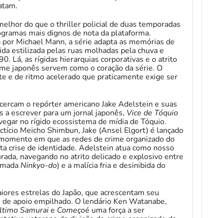
atam.
elhor do que o thriller policial de duas temporadas
gramas mais dignos de nota da plataforma.
 por Michael Mann, a série adapta as memórias de
a estilizada pelas ruas molhadas pela chuva e
. Lá, as rígidas hierarquias corporativas e o atrito
ime japonês servem como o coração da série. O
nte e de ritmo acelerado que praticamente exige ser
cercam o repórter americano Jake Adelstein e suas
 a escrever para um jornal japonês,
Vice de Tóquio
egar no rígido ecossistema de mídia de Tóquio.
ictício Meicho Shimbun, Jake (Ansel Elgort) é lançado
momento em que as redes de crime organizado do
a crise de identidade. Adelstein atua como nosso
urada, navegando no atrito delicado e explosivo entre
hamada
Ninkyo-do
) e a malícia fria e desinibida do
iores estrelas do Japão, que acrescentam seu
 de apoio empilhado. O lendário Ken Watanabe,
ltimo Samurai
e
Começo
é uma força a ser