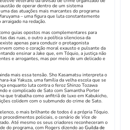
etetive veterano da divisão de crime organizado de
exaustão de operar dentro de um sistema
a uma das atuações mais marcantes do programa
 Maruyama – uma figura que luta constantemente
o arraigado na redação.
m como guias opostos mas complementares para
as das ruas, o outro a política silenciosa da
xiste apenas para conduzir o protagonista
servem como o coração moral exausto e pulsante da
entando ensinar a Jake que, em Tóquio, a justiça não
entes e arrogantes, mas por meio de um delicado e
inda mais essa tensão. Sho Kasamatsu interpreta o
ihara-kai Yakuza, uma família da velha escola que se
a enquanto luta contra o feroz Shinzo Tozawa
undo e complicado de Sato com Samantha Porter
na que trabalha como anfitriã de luxo em Kabukicho,
bições colidem com o submundo do crime de Sato.
elenco, o mais brilhante de todos é a própria Tóquio.
 e procedimentos policiais, o cenário de
Vice de
izado. Até mesmo os seus criadores reconheceram o
idade do programa, com Rogers dizendo ao
Guilda de