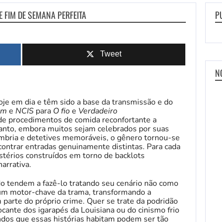
E FIM DE SEMANA PERFEITA
P
Tweet
N
oje em dia e têm sido a base da transmissão e do
em
e
NCIS
para
O fio
e
Verdadeiro
de procedimentos de comida reconfortante a
tanto, embora muitos sejam celebrados por suas
ombria e detetives memoráveis, o gênero tornou-se
ncontrar entradas genuinamente distintas. Para cada
térios construídos em torno de backlots
narrativa.
o tendem a fazê-lo tratando seu cenário não como
um motor-chave da trama, transformando a
em parte do próprio crime. Quer se trate da podridão
ocante dos igarapés da Louisiana ou do cinismo frio
dos que essas histórias habitam podem ser tão