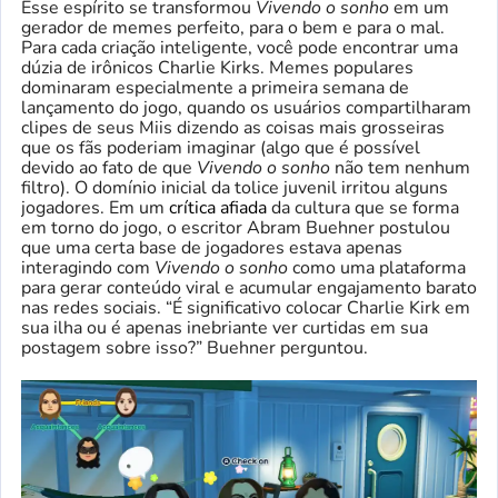
Esse espírito se transformou
Vivendo o sonho
em um
gerador de memes perfeito, para o bem e para o mal.
Para cada criação inteligente, você pode encontrar uma
dúzia de irônicos Charlie Kirks. Memes populares
dominaram especialmente a primeira semana de
lançamento do jogo, quando os usuários compartilharam
clipes de seus Miis dizendo as coisas mais grosseiras
que os fãs poderiam imaginar (algo que é possível
devido ao fato de que
Vivendo o sonho
não tem nenhum
filtro). O domínio inicial da tolice juvenil irritou alguns
jogadores. Em um
crítica afiada
da cultura que se forma
em torno do jogo, o escritor Abram Buehner postulou
que uma certa base de jogadores estava apenas
interagindo com
Vivendo o sonho
como uma plataforma
para gerar conteúdo viral e acumular engajamento barato
nas redes sociais. “É significativo colocar Charlie Kirk em
sua ilha ou é apenas inebriante ver curtidas em sua
postagem sobre isso?” Buehner perguntou.