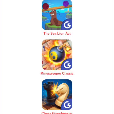
The Sea Lion Act
Minesweeper Classic
Chess Grandmaster