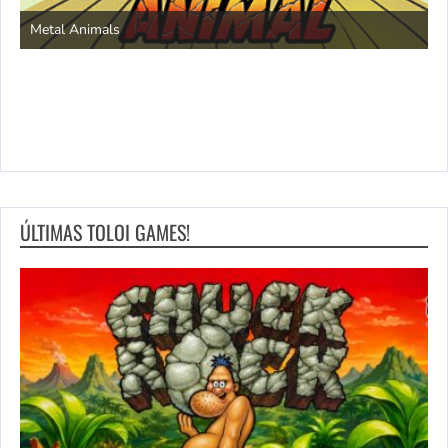
S
Metal Animals
ÚLTIMAS TOLOI GAMES!