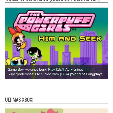
Game Boy Advance Long Play [157] As Meninas
A
Superpoderosas: Ele e Procuram (EUA) [World of Longplays]
L
ULTIMAS XBOX!