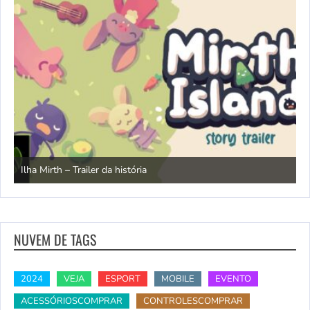
N
Ilha Mirth – Trailer da história
d
NUVEM DE TAGS
2024
VEJA
ESPORT
MOBILE
EVENTO
ACESSÓRIOSCOMPRAR
CONTROLESCOMPRAR