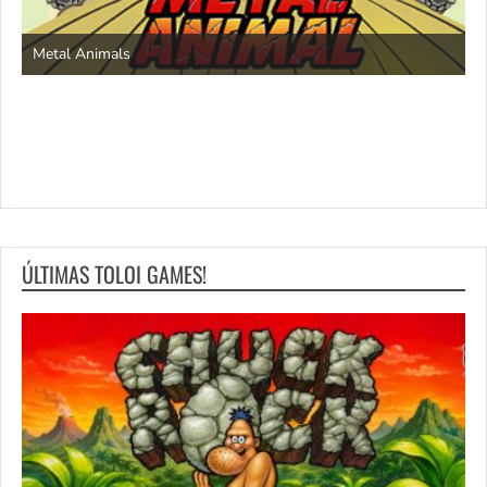
S
Metal Animals
ÚLTIMAS TOLOI GAMES!