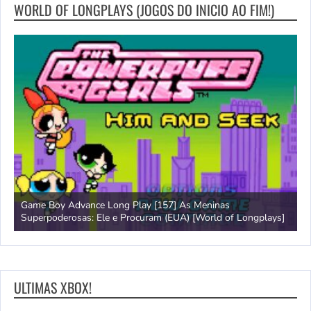
WORLD OF LONGPLAYS (JOGOS DO INICIO AO FIM!)
Game Boy Advance Long Play [157] As Meninas
A
Superpoderosas: Ele e Procuram (EUA) [World of Longplays]
L
ULTIMAS XBOX!