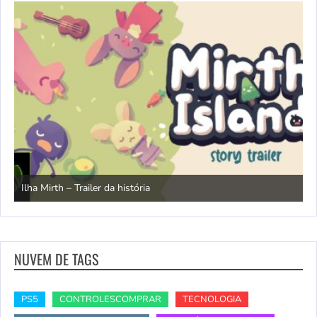
N
Ilha Mirth – Trailer da história
d
NUVEM DE TAGS
PS5
CONTROLESCOMPRAR
TECNOLOGIA