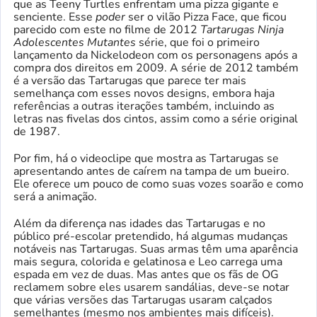
que as Teeny Turtles enfrentam uma pizza gigante e
senciente. Esse
poder
ser o vilão Pizza Face, que ficou
parecido com este no filme de 2012
Tartarugas Ninja
Adolescentes Mutantes
série, que foi o primeiro
lançamento da Nickelodeon com os personagens após a
compra dos direitos em 2009. A série de 2012 também
é a versão das Tartarugas que parece ter mais
semelhança com esses novos designs, embora haja
referências a outras iterações também, incluindo as
letras nas fivelas dos cintos, assim como a série original
de 1987.
Por fim, há o videoclipe que mostra as Tartarugas se
apresentando antes de caírem na tampa de um bueiro.
Ele oferece um pouco de como suas vozes soarão e como
será a animação.
Além da diferença nas idades das Tartarugas e no
público pré-escolar pretendido, há algumas mudanças
notáveis ​​nas Tartarugas. Suas armas têm uma aparência
mais segura, colorida e gelatinosa e Leo carrega uma
espada em vez de duas. Mas antes que os fãs de OG
reclamem sobre eles usarem sandálias, deve-se notar
que várias versões das Tartarugas usaram calçados
semelhantes (mesmo nos ambientes mais difíceis).