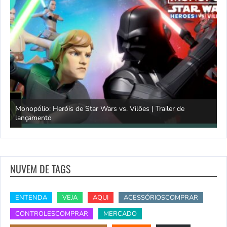
Monopólio: Heróis de Star Wars vs. Vilões | Trailer de
lançamento
S
NUVEM DE TAGS
ENTENDA
VEJA
AQUI
ACESSÓRIOSCOMPRAR
CONTROLESCOMPRAR
MERCADO