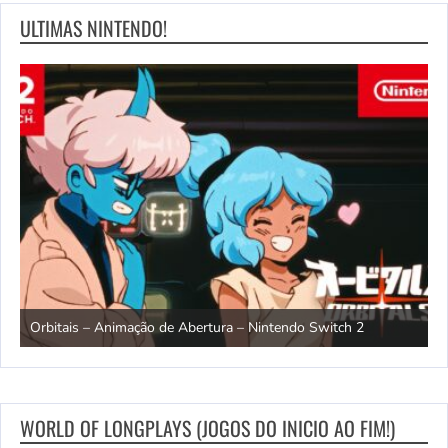
ULTIMAS NINTENDO!
ndo
R
Orbitais – Animação de Abertura – Nintendo Switch 2
S
WORLD OF LONGPLAYS (JOGOS DO INICIO AO FIM!)