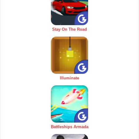
Stay On The Road
Illuminate
Battleships Armada