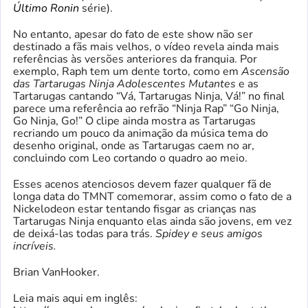
Último Ronin
série).
No entanto, apesar do fato de este show não ser
destinado a fãs mais velhos, o vídeo revela ainda mais
referências às versões anteriores da franquia. Por
exemplo, Raph tem um dente torto, como em
Ascensão
das Tartarugas Ninja Adolescentes Mutantes
e as
Tartarugas cantando “Vá, Tartarugas Ninja, Vá!” no final
parece uma referência ao refrão “Ninja Rap” “Go Ninja,
Go Ninja, Go!” O clipe ainda mostra as Tartarugas
recriando um pouco da animação da música tema do
desenho original, onde as Tartarugas caem no ar,
concluindo com Leo cortando o quadro ao meio.
Esses acenos atenciosos devem fazer qualquer fã de
longa data do TMNT comemorar, assim como o fato de a
Nickelodeon estar tentando fisgar as crianças nas
Tartarugas Ninja enquanto elas ainda são jovens, em vez
de deixá-las todas para trás.
Spidey e seus amigos
incríveis.
Brian VanHooker.
Leia mais aqui em inglês: