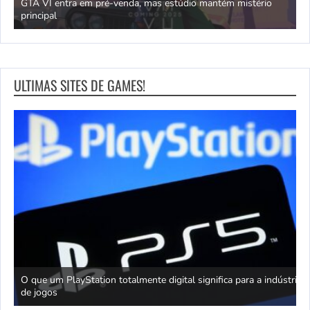
GTA VI entra em pré-venda, mas estúdio mantém mistério
principal
J
ULTIMAS SITES DE GAMES!
king
O que um PlayStation totalmente digital significa para a indústria
T
de jogos
J