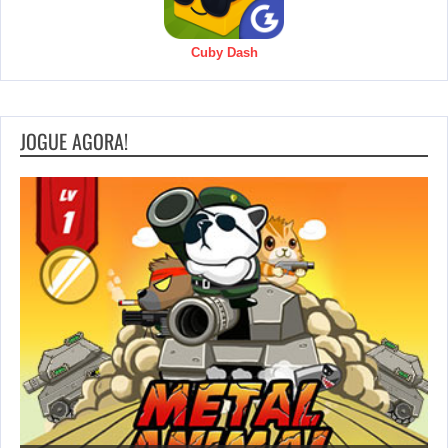
Cuby Dash
JOGUE AGORA!
S