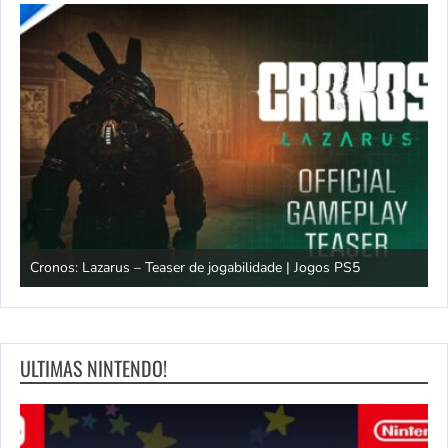
os
Cronos: Lazarus – Teaser de jogabilidade | Jogos PS5
E
ULTIMAS NINTENDO!