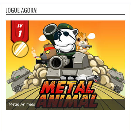
JOGUE AGORA!
S
Metal Animals