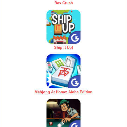
Box Crush
Ship It Up!
Mahjong At Home: Aloha Edition