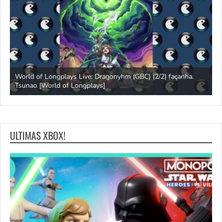
s
World of Longplays Live: Dragonyhm (GBC) (2/2) façanha.
Tsunao [World of Longplays]
L
ULTIMAS XBOX!