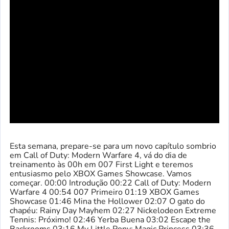
Esta semana, prepare-se para um novo capítulo sombrio
em Call of Duty: Modern Warfare 4, vá do dia de
treinamento às 00h em 007 First Light e teremos
entusiasmo pelo XBOX Games Showcase. Vamos
começar. 00:00 Introdução 00:22 Call of Duty: Modern
Warfare 4 00:54 007 Primeiro 01:19 XBOX Games
Showcase 01:46 Mina the Hollower 02:07 O gato do
chapéu: Rainy Day Mayhem 02:27 Nickelodeon Extreme
Tennis: Próximo! 02:46 Yerba Buena 03:02 Escape the