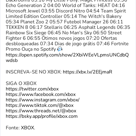
Backrooms 03:16 My Little Pony: Magic Princess 03:36
Echo Generation 2 04:00 World of Tanks: HEAT 04:16
Microsoft Jewel 03:55 Discord Nitro 04:54 Team Spirit
Limited Edition Controller 05:14 The Witch's Bakery
05:34 Planet Zoo 2 05:57 Futebol Manager 26 06:11
TEKKEN 8 06:17 Stellaris 06:25 Asphalt Legends 06:35
Rainbow Six Siege 06:45 No Man's Sky 06:50 Street
Fighter 6 06:55 Ótimos novos jogos 07:20 Ofertas
desbloqueadas 07:34 Dias de jogo grátis 07:46 Fortnite
Promo Ouça no Spotify
https://open.spotify.com/show/2XbiWEeVLpmsUNCdbQ
wdsb
INSCREVA-SE NO XBOX:
https://xbx.lv/2EEjmaR
SIGA O XBOX
https://twitter.com/xbox
https://www.facebook.com/xbox
https://www.instagram.com/xbox/
https://www.tiktok.com/@xbox
https://www.threads.net/@xbox
https://bsky.app/profile/xbox.com
Fonte:
XBOX
.