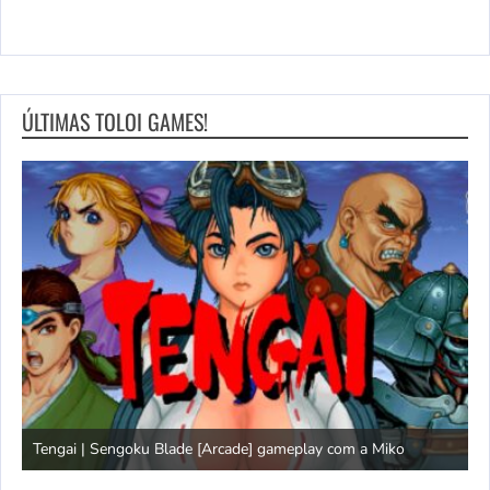
ÚLTIMAS TOLOI GAMES!
Tengai | Sengoku Blade [Arcade] gameplay com a Miko
D