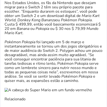
Nos Estados Unidos, os fãs da Nintendo que desejam
migrar para o Switch 2 têm seu próprio pacote para
escolher. “Enquanto durarem os estoques”, você pode
obter um Switch 2 e um download digital de
Mario Kart
World, Donkey Kong Bananza
ou
Pokémon Pokopia
.
Custa $ 499,99, então você basicamente economizará $
20 em
Banana
ou
Pokopia
ou $ 30 nos $ 79,99
Mundo
Mario Kart
.
Pokémon Pokopia
foi lançado em 5 de março e
instantaneamente se tornou um dos jogos obrigatórios e
de maior audiência do Switch 2. Polygon achou um pouco
desagradável, mas ainda assim muito agradável. “Se
você conseguir encontrar paciência para sua litania de
tarefas tediosas e ritmo lento, Pokémon Pokopia serve
como um lembrete sincero para nutrir nosso mundo e
todas as pequenas coisas nele”, escrevemos em nossa
análise. Se você se sentir levado
Pokémon Pokopia
e
quiser mais, as expansões estão a caminho.
Relacionado