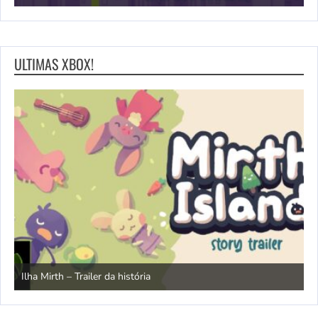
ULTIMAS XBOX!
N
Ilha Mirth – Trailer da história
d