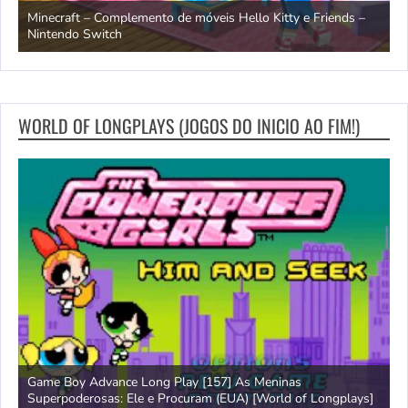
endo
Minecraft – Complemento de móveis Hello Kitty e Friends –
O
Nintendo Switch
d
WORLD OF LONGPLAYS (JOGOS DO INICIO AO FIM!)
Game Boy Advance Long Play [157] As Meninas
A
Superpoderosas: Ele e Procuram (EUA) [World of Longplays]
L