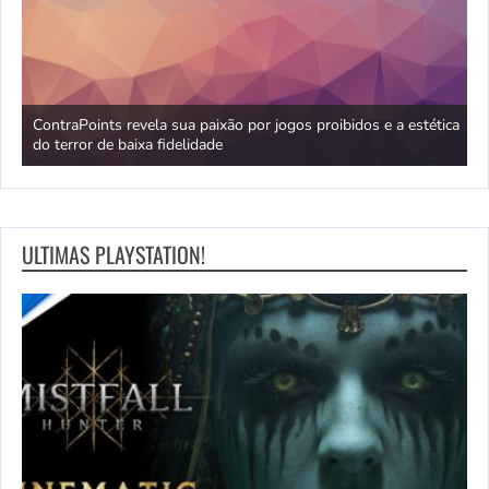
no
ContraPoints revela sua paixão por jogos proibidos e a estética
D
do terror de baixa fidelidade
d
ULTIMAS PLAYSTATION!