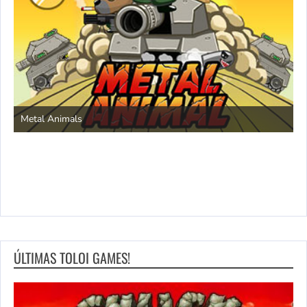
S
Metal Animals
ÚLTIMAS TOLOI GAMES!