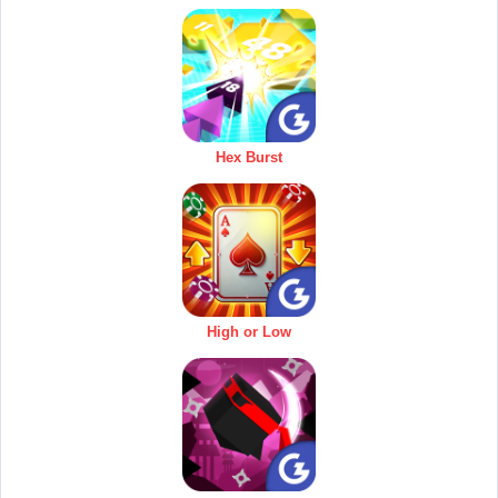
Hex Burst
High or Low