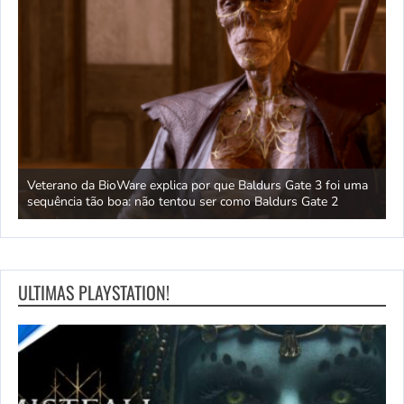
 um
Veterano da BioWare explica por que Baldurs Gate 3 foi uma
J
sequência tão boa: não tentou ser como Baldurs Gate 2
s
ULTIMAS PLAYSTATION!