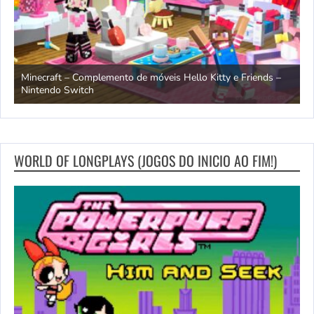
endo
Minecraft – Complemento de móveis Hello Kitty e Friends –
O
Nintendo Switch
d
WORLD OF LONGPLAYS (JOGOS DO INICIO AO FIM!)