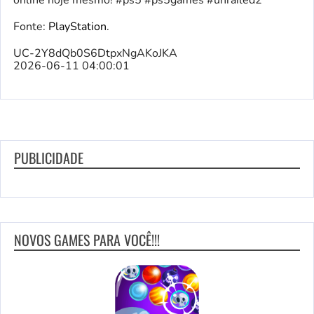
online hoje mesmo! #ps5 #ps5games #unrailed2
Fonte:
PlayStation
.
UC-2Y8dQb0S6DtpxNgAKoJKA
2026-06-11 04:00:01
PUBLICIDADE
NOVOS GAMES PARA VOCÊ!!!