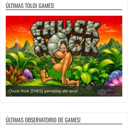
ÚLTIMAS TOLOI GAMES!
Chuck Rock [SNES] gameplay até zerar!
P
ÚLTIMAS OBSERVATORIO DE GAMES!