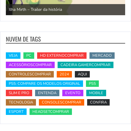
N
Ilha Mirth – Trailer da história
d
NUVEM DE TAGS
VEJA
PC
HD EXTERNOCOMPRAR
MERCADO
ACESSÓRIOSCOMPRAR
CADEIRA GAMERCOMPRAR
CONTROLESCOMPRAR
2024
AQUI
PS5: COMPARE OS MODELOS ORIGINAL
PS5
SLIM E PRO
ENTENDA
EVENTO
MOBILE
TECNOLOGIA
CONSOLESCOMPRAR
CONFIRA
ESPORT
HEADSETCOMPRAR